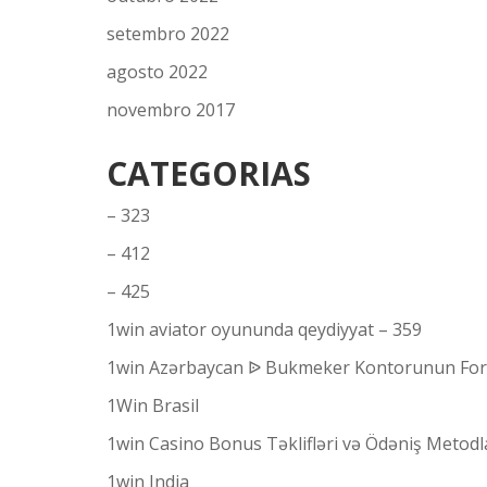
setembro 2022
agosto 2022
novembro 2017
CATEGORIAS
– 323
– 412
– 425
1win aviator oyununda qeydiyyat – 359
1win Azərbaycan ᐉ Bukmeker Kontorunun Forma
1Win Brasil
1win Casino Bonus Təklifləri və Ödəniş Metodl
1win India