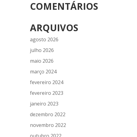
COMENTÁRIOS
ARQUIVOS
agosto 2026
julho 2026
maio 2026
março 2024
fevereiro 2024
fevereiro 2023
janeiro 2023
dezembro 2022
novembro 2022
outubro 2022