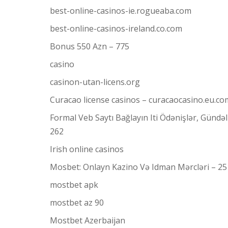
best-online-casinos-ie.rogueaba.com
best-online-casinos-ireland.co.com
Bonus 550 Azn – 775
casino
casinon-utan-licens.org
Curacao license casinos – curacaocasino.eu.co
Formal Veb Saytı Bağlayın️ Iti Ödənişlər, Gündəl
262
Irish online casinos
Mosbet: Onlayn Kazino Və Idman Mərcləri – 25
mostbet apk
mostbet az 90
Mostbet Azerbaijan