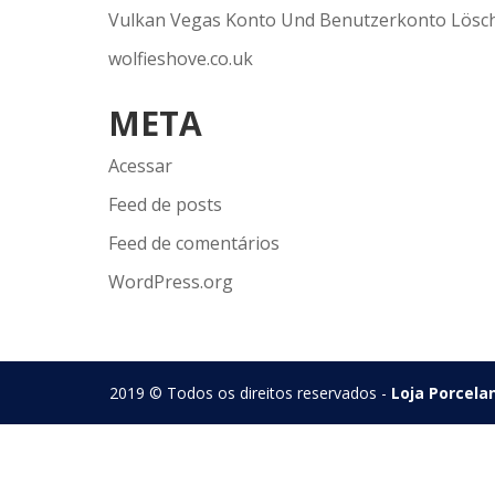
Vulkan Vegas Konto Und Benutzerkonto Lös
wolfieshove.co.uk
META
Acessar
Feed de posts
Feed de comentários
WordPress.org
2019 © Todos os direitos reservados -
Loja Porcela