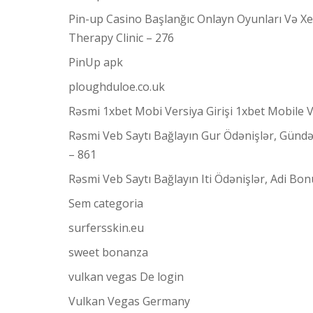
Pin-up Casino Başlanğıc Onlayn Oyunları Və Xey
Therapy Clinic – 276
PinUp apk
ploughduloe.co.uk
Rəsmi 1xbet Mobi Versiya Girişi 1xbet Mobile 
Rəsmi Veb Saytı Bağlayın️ Gur Ödənişlər, Gündə
– 861
Rəsmi Veb Saytı Bağlayın️ Iti Ödənişlər, Adi Bo
Sem categoria
surfersskin.eu
sweet bonanza
vulkan vegas De login
Vulkan Vegas Germany