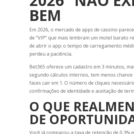
2026” NÃO EXI
BEM
Em 2026, o mercado de apps de cassino parec
de “VIP” que mais lembram um motel barato r
de abrir o app: o tempo de carregamento médi
perdeu a paciência.
Bet365 oferece um cadastro em 3 minutos, mas 
segundo cálculos internos, tem menos chance 
faces cair em 1. O número de cliques necessári
confirmações de identidade e aceitação de te
O QUE REALMEN
DE OPORTUNID
Você já comparou a taxa de retenção de 0,3%