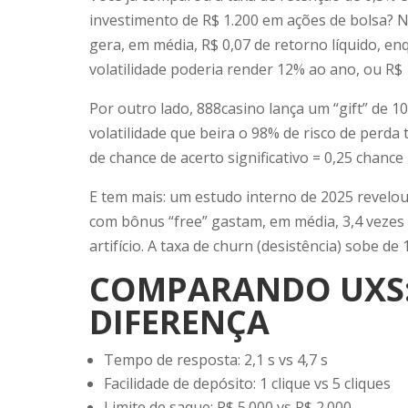
investimento de R$ 1.200 em ações de bolsa? N
gera, em média, R$ 0,07 de retorno líquido, e
volatilidade poderia render 12% ao ano, ou R$
Por outro lado, 888casino lança um “gift” de 
volatilidade que beira o 98% de risco de perda t
de chance de acerto significativo = 0,25 chanc
E tem mais: um estudo interno de 2025 revel
com bônus “free” gastam, em média, 3,4 veze
artifício. A taxa de churn (desistência) sobe de
COMPARANDO UXS: 
DIFERENÇA
Tempo de resposta: 2,1 s vs 4,7 s
Facilidade de depósito: 1 clique vs 5 cliques
Limite de saque: R$ 5.000 vs R$ 2.000