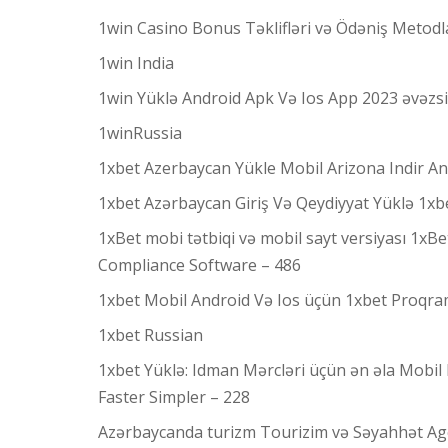
1win Casino Bonus Təklifləri və Ödəniş Metodl
1win India
1win Yüklə Android Apk Və Ios App 2023 əvəzsi
1winRussia
1xbet Azerbaycan Yükle Mobil Arizona Indir An
1xbet Azərbaycan Giriş Və Qeydiyyat Yüklə 1x
1xBet mobi tətbiqi və mobil sayt versiyası 1xB
Compliance Software – 486
1xbet Mobil Android Və Ios üçün 1xbet Proqram
1xbet Russian
1xbet Yüklə: Idman Mərcləri üçün ən əla Mobi
Faster Simpler – 228
Azərbaycanda turizm Tourizim və Səyahhət Age