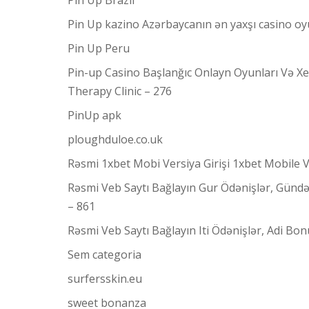
Pin Up Brazil
Pin Up kazino Azərbaycanın ən yaxşı casino oy
Pin Up Peru
Pin-up Casino Başlanğıc Onlayn Oyunları Və Xey
Therapy Clinic – 276
PinUp apk
ploughduloe.co.uk
Rəsmi 1xbet Mobi Versiya Girişi 1xbet Mobile 
Rəsmi Veb Saytı Bağlayın️ Gur Ödənişlər, Gündə
– 861
Rəsmi Veb Saytı Bağlayın️ Iti Ödənişlər, Adi Bo
Sem categoria
surfersskin.eu
sweet bonanza