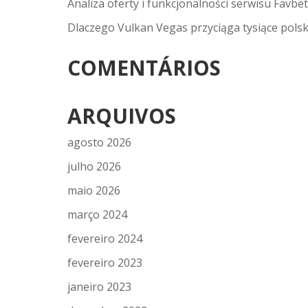
Analiza oferty i funkcjonalności serwisu Favbet
Dlaczego Vulkan Vegas przyciąga tysiące polsk
COMENTÁRIOS
ARQUIVOS
agosto 2026
julho 2026
maio 2026
março 2024
fevereiro 2024
fevereiro 2023
janeiro 2023