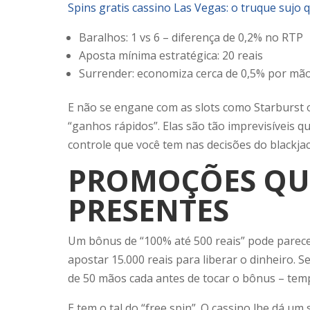
Spins gratis cassino Las Vegas: o truque sujo
Baralhos: 1 vs 6 – diferença de 0,2% no RTP
Aposta mínima estratégica: 20 reais
Surrender: economiza cerca de 0,5% por mã
E não se engane com as slots como Starburst 
“ganhos rápidos”. Elas são tão imprevisíveis q
controle que você tem nas decisões do blackjac
PROMOÇÕES QU
PRESENTES
Um bônus de “100% até 500 reais” pode parecer
apostar 15.000 reais para liberar o dinheiro. Se 
de 50 mãos cada antes de tocar o bônus – tempo
E tem o tal do “free spin”. O cassino lhe dá um