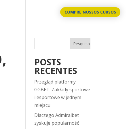
A PRINCIPAL
CONTATO
COMPRE NOSSOS CURSOS
,
POSTS
RECENTES
Przegląd platformy
GGBET: Zakłady sportowe
i esportowe w jednym
miejscu
Dlaczego Admiralbet
zyskuje popularność