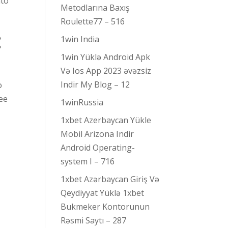
nto
Metodlarına Baxış
Roulette77 – 516
:
1win India
1win Yüklə Android Apk
Və Ios App 2023 əvəzsiz
Indir My Blog – 12
o
ree
1winRussia
1xbet Azerbaycan Yükle
Mobil Arizona Indir
Android Operating-
system I – 716
1xbet Azərbaycan Giriş Və
Qeydiyyat Yüklə 1xbet
Bukmeker Kontorunun
Rəsmi Saytı – 287