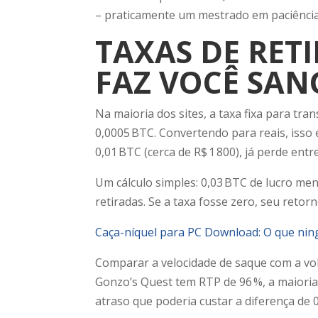
– praticamente um mestrado em paciência
TAXAS DE RET
FAZ VOCÊ SAN
Na maioria dos sites, a taxa fixa para tran
0,0005 BTC. Convertendo para reais, isso e
0,01 BTC (cerca de R$ 1 800), já perde entr
Um cálculo simples: 0,03 BTC de lucro me
retiradas. Se a taxa fosse zero, seu retor
Caça-níquel para PC Download: O que ning
Comparar a velocidade de saque com a vol
Gonzo’s Quest tem RTP de 96 %, a maioria 
atraso que poderia custar a diferença de 