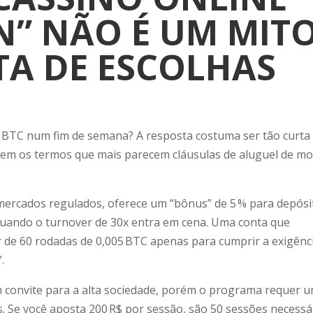
N” NÃO É UM MITO
TA DE ESCOLHAS
2 BTC num fim de semana? A resposta costuma ser tão curta
a tem os termos que mais parecem cláusulas de aluguel de mo
 mercados regulados, oferece um “bônus” de 5 % para depósi
uando o turnover de 30x entra em cena. Uma conta que
de 60 rodadas de 0,005 BTC apenas para cumprir a exigênci
.
m convite para a alta sociedade, porém o programa requer 
s. Se você aposta 200 R$ por sessão, são 50 sessões necessá