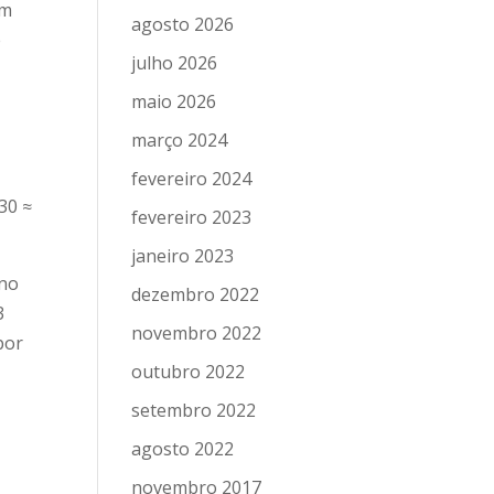
em
agosto 2026
e
julho 2026
maio 2026
março 2024
fevereiro 2024
30 ≈
fevereiro 2023
janeiro 2023
rno
dezembro 2022
3
novembro 2022
por
outubro 2022
setembro 2022
agosto 2022
novembro 2017