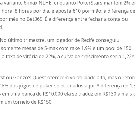
na variante 6‑max NLHE, enquanto PokerStars mantém 2% 
 hora, 8 horas por dia, e aposta €10 por mão, a diferença d
 por mês no Bet365. É a diferença entre fechar a conta ou
d.
No último trimestre, um jogador de Recife conseguiu
 somente mesas de 5‑max com rake 1,9% e um pool de 150
 a taxa de vitória de 22%, a curva de crescimento seria 1,22^
t ou Gonzo’s Quest oferecem volatilidade alta, mas o reto
,8% dos jogos de poker selecionados aqui. A diferença de 1,
s em uma banca de R$10.000 ela se traduz em R$130 a mais 
em um torneio de R$150.