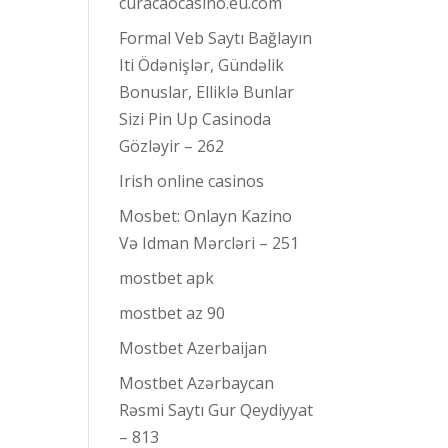
curacaocasino.eu.com
Formal Veb Saytı Bağlayın️
Iti Ödənişlər, Gündəlik
Bonuslar, Elliklə Bunlar
Sizi Pin Up Casinoda
Gözləyir – 262
Irish online casinos
Mosbet: Onlayn Kazino
Və Idman Mərcləri – 251
mostbet apk
mostbet az 90
Mostbet Azerbaijan
Mostbet Azərbaycan
Rəsmi Saytı Gur Qeydiyyat
– 813