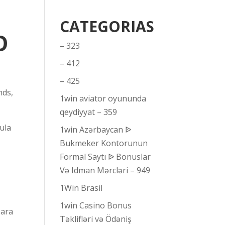
CATEGORIAS
O
– 323
– 412
– 425
nds,
1win aviator oyununda
qeydiyyat – 359
ula
1win Azərbaycan ᐉ
Bukmeker Kontorunun
Formal Saytı ᐉ Bonuslar
Və Idman Mərcləri – 949
1Win Brasil
1win Casino Bonus
para
Təklifləri və Ödəniş