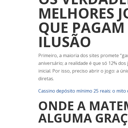
MELHORES J
QUE PAGAM 
ILUSÃO
Primeiro, a maioria dos sites promete “g
aniversário; a realidade é que só 12% dos
inicial. Por isso, preciso abrir o jogo: a 
diretas.
Cassino depósito mínimo 25 reais: o mit
ONDE A MATE
ALGUMA GRA