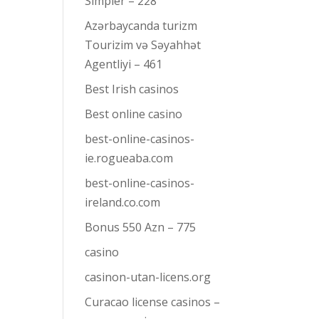
Simpler – 228
Azərbaycanda turizm
Tourizim və Səyahhət
Agentliyi – 461
Best Irish casinos
Best online casino
best-online-casinos-
ie.rogueaba.com
best-online-casinos-
ireland.co.com
Bonus 550 Azn – 775
casino
casinon-utan-licens.org
Curacao license casinos –