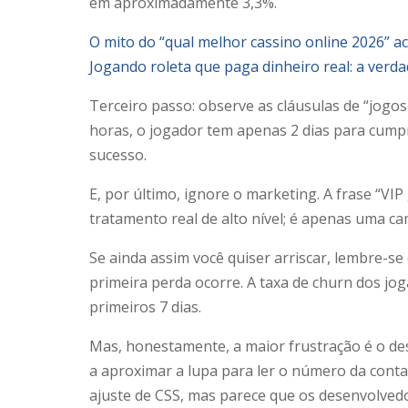
em aproximadamente 3,3%.
O mito do “qual melhor cassino online 2026” ac
Jogando roleta que paga dinheiro real: a verda
Terceiro passo: observe as cláusulas de “jogos
horas, o jogador tem apenas 2 dias para cumpri
sucesso.
E, por último, ignore o marketing. A frase “VIP
tratamento real de alto nível; é apenas uma ca
Se ainda assim você quiser arriscar, lembre-s
primeira perda ocorre. A taxa de churn dos j
primeiros 7 dias.
Mas, honestamente, a maior frustração é o des
a aproximar a lupa para ler o número da conta
ajuste de CSS, mas parece que os desenvolved