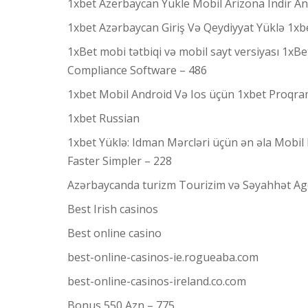
1xbet Azerbaycan Yükle Mobil Arizona Indir An
1xbet Azərbaycan Giriş Və Qeydiyyat Yüklə 1x
1xBet mobi tətbiqi və mobil sayt versiyası 1xB
Compliance Software – 486
1xbet Mobil Android Və Ios üçün 1xbet Proqram
1xbet Russian
1xbet Yüklə: Idman Mərcləri üçün ən əla Mobi
Faster Simpler – 228
Azərbaycanda turizm Tourizim və Səyahhət Age
Best Irish casinos
Best online casino
best-online-casinos-ie.rogueaba.com
best-online-casinos-ireland.co.com
Bonus 550 Azn – 775