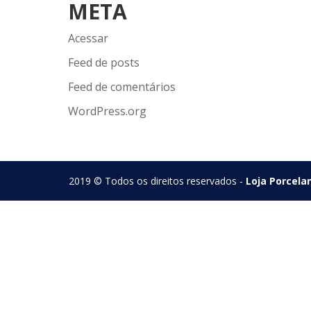
META
Acessar
Feed de posts
Feed de comentários
WordPress.org
2019 © Todos os direitos reservados -
Loja Porcela