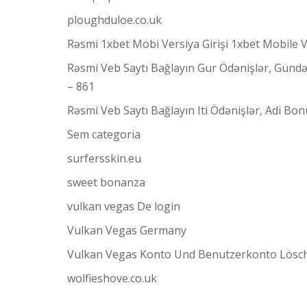
ploughduloe.co.uk
Rəsmi 1xbet Mobi Versiya Girişi 1xbet Mobile 
Rəsmi Veb Saytı Bağlayın️ Gur Ödənişlər, Gündə
– 861
Rəsmi Veb Saytı Bağlayın️ Iti Ödənişlər, Adi Bo
Sem categoria
surfersskin.eu
sweet bonanza
vulkan vegas De login
Vulkan Vegas Germany
Vulkan Vegas Konto Und Benutzerkonto Lös
wolfieshove.co.uk