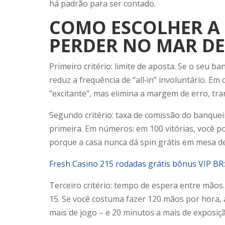
há padrão para ser contado.
COMO ESCOLHER A 
PERDER NO MAR D
Primeiro critério: limite de aposta. Se o seu b
reduz a frequência de “all‑in” involuntário. E
“excitante”, mas elimina a margem de erro, t
Segundo critério: taxa de comissão do banqueir
primeira. Em números: em 100 vitórias, você p
porque a casa nunca dá spin grátis em mesa de
Fresh Casino 215 rodadas grátis bônus VIP B
Terceiro critério: tempo de espera entre mãos
15. Se você costuma fazer 120 mãos por hora,
mais de jogo – e 20 minutos a mais de exposiç