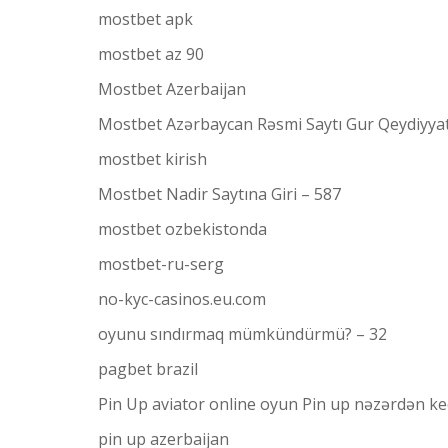
mostbet apk
mostbet az 90
Mostbet Azerbaijan
Mostbet Azərbaycan Rəsmi Saytı Gur Qeydiyyat
mostbet kirish
Mostbet Nadir Saytına Giri – 587
mostbet ozbekistonda
mostbet-ru-serg
no-kyc-casinos.eu.com
oyunu sındırmaq mümkündürmü? – 32
pagbet brazil
Pin Up aviator️ online oyun Pin up nəzərdən keç
pin up azerbaijan