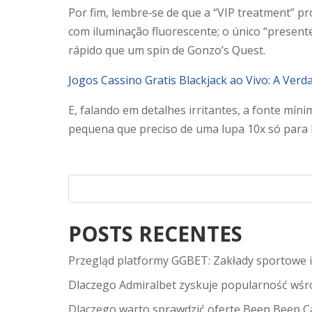
Por fim, lembre‑se de que a “VIP treatment” 
com iluminação fluorescente; o único “present
rápido que um spin de Gonzo’s Quest.
Jogos Cassino Gratis Blackjack ao Vivo: A Ve
E, falando em detalhes irritantes, a fonte mí
pequena que preciso de uma lupa 10x só para l
POSTS RECENTES
Przegląd platformy GGBET: Zakłady sportowe 
Dlaczego Admiralbet zyskuje popularność wśr
Dlaczego warto sprawdzić ofertę Beep Beep C