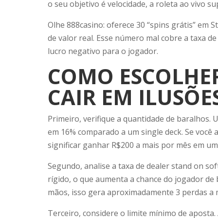
o seu objetivo é velocidade, a roleta ao vivo 
Olhe 888casino: oferece 30 “spins grátis” em S
de valor real. Esse número mal cobre a taxa d
lucro negativo para o jogador.
COMO ESCOLHER
CAIR EM ILUSÕES
Primeiro, verifique a quantidade de baralhos. 
em 16% comparado a um single deck. Se você 
significar ganhar R$200 a mais por mês em um
Segundo, analise a taxa de dealer stand on sof
rígido, o que aumenta a chance do jogador de 
mãos, isso gera aproximadamente 3 perdas a 
Terceiro, considere o limite mínimo de aposta