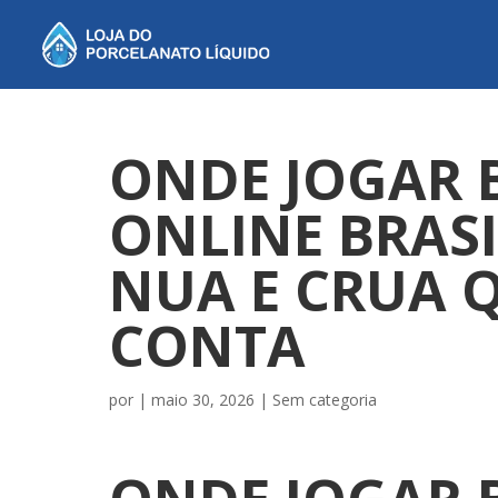
ONDE JOGAR 
ONLINE BRASI
NUA E CRUA 
CONTA
por
|
maio 30, 2026
| Sem categoria