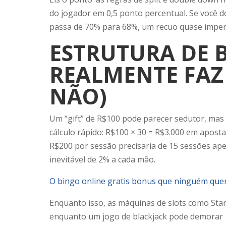
do jogador em 0,5 ponto percentual. Se você do
passa de 70% para 68%, um recuo quase imperc
ESTRUTURA DE 
REALMENTE FAZ
NÃO)
Um “gift” de R$100 pode parecer sedutor, mas 
cálculo rápido: R$100 × 30 = R$3.000 em apost
R$200 por sessão precisaria de 15 sessões ape
inevitável de 2% a cada mão.
O bingo online gratis bonus que ninguém que
Enquanto isso, as máquinas de slots como S
enquanto um jogo de blackjack pode demorar 1