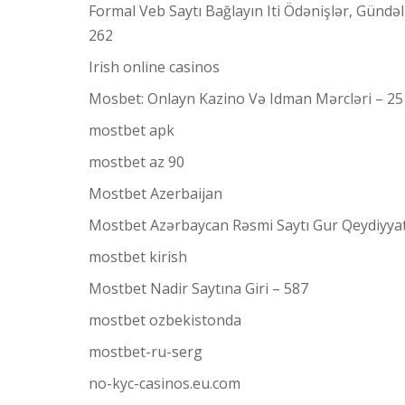
Formal Veb Saytı Bağlayın️ Iti Ödənişlər, Gündəl
262
Irish online casinos
Mosbet: Onlayn Kazino Və Idman Mərcləri – 25
mostbet apk
mostbet az 90
Mostbet Azerbaijan
Mostbet Azərbaycan Rəsmi Saytı Gur Qeydiyyat
mostbet kirish
Mostbet Nadir Saytına Giri – 587
mostbet ozbekistonda
mostbet-ru-serg
no-kyc-casinos.eu.com