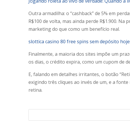
Jogando roleta ao vivo de verdade: Quando a i
Outra armadilha: o “cashback” de 5% em perda
R$100 de volta, mas ainda perde R$1.900. Na p
marketing do que como um benefício real.
slottica casino 80 free spins sem depósito hoj
Finalmente, a maioria dos sites impõe um praz
os dias, o crédito expira, como um cupom de 
E, falando em detalhes irritantes, o botão “Re
exigindo três cliques ao invés de um, e a fonte
retina.