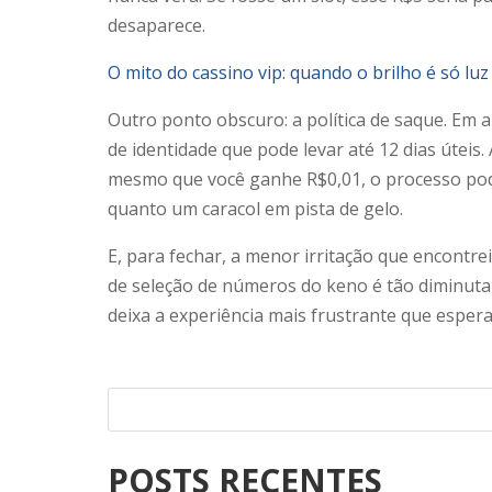
desaparece.
O mito do cassino vip: quando o brilho é só luz
Outro ponto obscuro: a política de saque. Em a
de identidade que pode levar até 12 dias útei
mesmo que você ganhe R$0,01, o processo pode
quanto um caracol em pista de gelo.
E, para fechar, a menor irritação que encontrei
de seleção de números do keno é tão diminuta 
deixa a experiência mais frustrante que espera
POSTS RECENTES