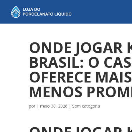
ONDE JOGAR 
BRASIL: O CA
OFERECE MAI
MENOS PROM
por
|
maio 30, 2026
| Sem categoria