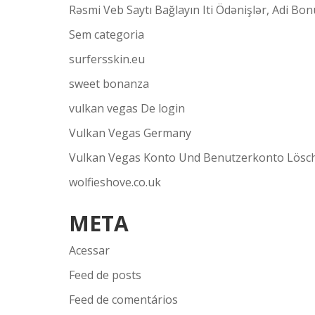
Rəsmi Veb Saytı Bağlayın️ Iti Ödənişlər, Adi Bo
Sem categoria
surfersskin.eu
sweet bonanza
vulkan vegas De login
Vulkan Vegas Germany
Vulkan Vegas Konto Und Benutzerkonto Lös
wolfieshove.co.uk
META
Acessar
Feed de posts
Feed de comentários