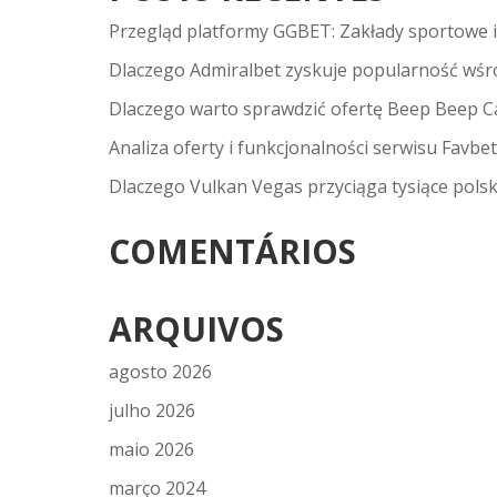
Przegląd platformy GGBET: Zakłady sportowe 
Dlaczego Admiralbet zyskuje popularność wśr
Dlaczego warto sprawdzić ofertę Beep Beep C
Analiza oferty i funkcjonalności serwisu Favbet
Dlaczego Vulkan Vegas przyciąga tysiące polsk
COMENTÁRIOS
ARQUIVOS
agosto 2026
julho 2026
maio 2026
março 2024