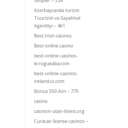
Simpler – 228
Azərbaycanda turizm
Tourizim və Səyahhət
Agentliyi – 461
Best Irish casinos
Best online casino
best-online-casinos-
ie.rogueaba.com
best-online-casinos-
ireland.co.com
Bonus 550 Azn – 775
casino
casinon-utan-licens.org
Curacao license casinos –