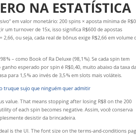
RO NA ESTATÍSTICA
sivo” em valor monetário: 200 spins × aposta mínima de R$0
gir um turnover de 15x, isso significa R$600 de apostas
 = 2,66, ou seja, cada real de bônus exige R$2,66 em volume 
98 % – como Book of Ra Deluxe (98,1 %). Se cada spin tem
 o ganho esperado por spin é R$0,40, muito abaixo da taxa d
 para 1,5 % ao invés de 3,5 % em slots mais voláteis.
 o truque sujo que ninguém quer admitir
onus value. That means stopping after losing R$8 on the 200
tility of each spin becomes negative. Assim, você conserva
lesmente desistir da brincadeira.
 deal is the UI. The font size on the terms‑and‑conditions pag