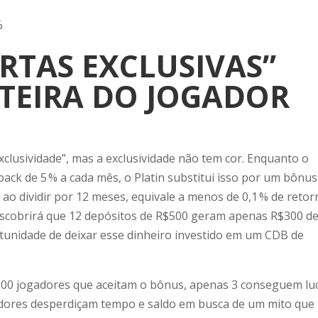
%
RTAS EXCLUSIVAS”
TEIRA DO JOGADOR
clusividade”, mas a exclusividade não tem cor. Enquanto o
ack de 5 % a cada mês, o Platin substitui isso por um bônus
ao dividir por 12 meses, equivale a menos de 0,1 % de reto
 descobrirá que 12 depósitos de R$500 geram apenas R$300 d
unidade de deixar esse dinheiro investido em um CDB de
.000 jogadores que aceitam o bônus, apenas 3 conseguem lu
gadores desperdiçam tempo e saldo em busca de um mito que