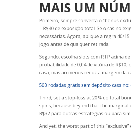
MAIS UM NÚME
Primeiro, sempre converta o “bônus exclu
= R$40 de exposição total. Se o casino exi
necessárias. Agora, aplique a regra 40/15
jogo antes de qualquer retirada.
Segundo, escolha slots com RTP acima de 
probabilidade de 0,04 de vitória de R$10,
casa, mas ao menos reduz a margem da casa
500 rodadas grátis sem depósito cassino:
Third, set a stop‑loss at 20 % do total b
spins, because beyond that the marginal u
R$32 para outras estratégias ou para simp
And yet, the worst part of this “exclusive”