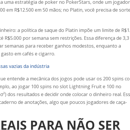
a uma estratégia de poker no PokerStars, onde um jogado
0 em R$12.500 em 50 mãos; no Platin, você precisa de sorte
dinheiro: a política de saque do Platin impõe um limite de R$1
té R$5.000 por semana sem restrições. Essa diferença de 3,3
ar semanas para receber ganhos modestos, enquanto a
 gasto em cafés e cigarro.
as vazias da indústria
ue entende a mecânica dos jogos pode usar os 200 spins c
mplo, ao jogar 100 spins no slot Lightning Fruit e 100 no
σ²) dos resultados e decidir onde colocar o dinheiro real. Es
caderno de anotações, algo que poucos jogadores de caça-
REAIS PARA NÃO SER