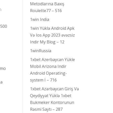
r
Metodlarına Baxış
,
Roulette77 – 516
1win India
.500
1win Yüklə Android Apk
Və Ios App 2023 əvəzsiz
Indir My Blog – 12
1winRussia
1xbet Azerbaycan Yükle
Mobil Arizona Indir
omo
Android Operating-
system I – 716
sa
1xbet Azərbaycan Giriş Və
Qeydiyyat Yüklə 1xbet
Bukmeker Kontorunun
Rəsmi Saytı – 287