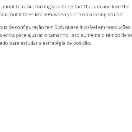
 about to raise, forcing you to restart the app and lose the
on, but it feels like 50% when you’re on a losing streak.
us de configuração tem 9 pt, quase invisível em resoluções
es extra para ajustar o tamanho. Isso aumenta o tempo de s
do para estudar a estratégia de posição.