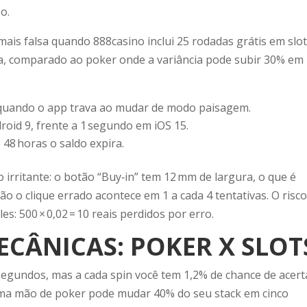
o.
ais falsa quando 888casino inclui 25 rodadas grátis em slo
xa, comparado ao poker onde a variância pode subir 30% em
.
quando o app trava ao mudar de modo paisagem.
roid 9, frente a 1 segundo em iOS 15.
 48 horas o saldo expira.
ão irritante: o botão “Buy‑in” tem 12 mm de largura, o que é
o o clique errado acontece em 1 a cada 4 tentativas. O risco
les: 500 × 0,02 = 10 reais perdidos por erro.
ÂNICAS: POKER X SLOT
egundos, mas a cada spin você tem 1,2% de chance de acert
uma mão de poker pode mudar 40% do seu stack em cinco