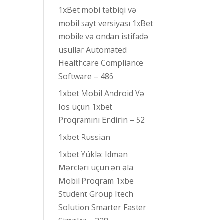
1xBet mobi tətbiqi və
mobil sayt versiyası 1xBet
mobile və ondan istifadə
üsullar Automated
Healthcare Compliance
Software – 486
1xbet Mobil Android Və
Ios üçün 1xbet
Proqramını Endirin – 52
1xbet Russian
1xbet Yüklə: Idman
Mərcləri üçün ən əla
Mobil Proqram 1xbe
Student Group Itech
Solution Smarter Faster