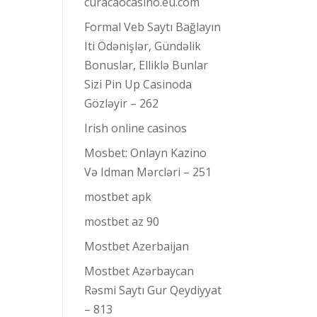
curacaocasino.eu.com
Formal Veb Saytı Bağlayın️
Iti Ödənişlər, Gündəlik
Bonuslar, Elliklə Bunlar
Sizi Pin Up Casinoda
Gözləyir – 262
Irish online casinos
Mosbet: Onlayn Kazino
Və Idman Mərcləri – 251
mostbet apk
mostbet az 90
Mostbet Azerbaijan
Mostbet Azərbaycan
Rəsmi Saytı Gur Qeydiyyat
– 813