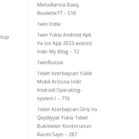
Metodlarına Baxış
Roulette77 – 516
1win India
1win Yüklə Android Apk
etup
Və Ios App 2023 əvəzsiz
Indir My Blog – 12
1winRussia
1xbet Azerbaycan Yükle
Mobil Arizona Indir
Android Operating-
system I – 716
1xbet Azərbaycan Giriş Və
Qeydiyyat Yüklə 1xbet
Bukmeker Kontorunun
Rəsmi Saytı – 287