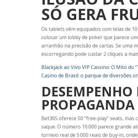
SÓ GERA FR
Os tablets vêm equipados com telas de 1
colocar um lobby de poker que parece um
arranhão na precisão de cartas. Se uma m
escorregando pode custar 2 cliques a mais,
Blackjack ao Vivo VIP Cassino: O Mito do
Casino de Brasil: o parque de diversões o
DESEMPENHO 
PROPAGANDA 
Bet365 oferece 50 “free‑play” seats, mas 
saque. O número 10.000 parece grande at
torneio real de 5 000 reais de buy‑in, onde