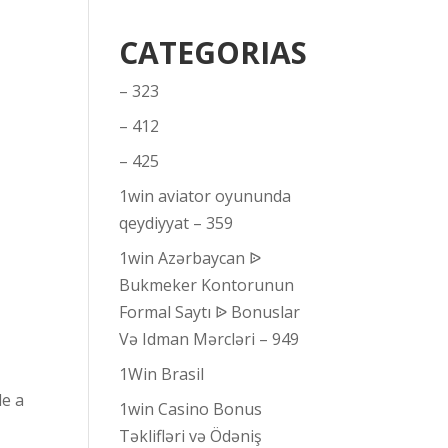
CATEGORIAS
– 323
– 412
– 425
1win aviator oyununda
qeydiyyat – 359
1win Azərbaycan ᐉ
Bukmeker Kontorunun
Formal Saytı ᐉ Bonuslar
Və Idman Mərcləri – 949
1Win Brasil
de a
1win Casino Bonus
Təklifləri və Ödəniş