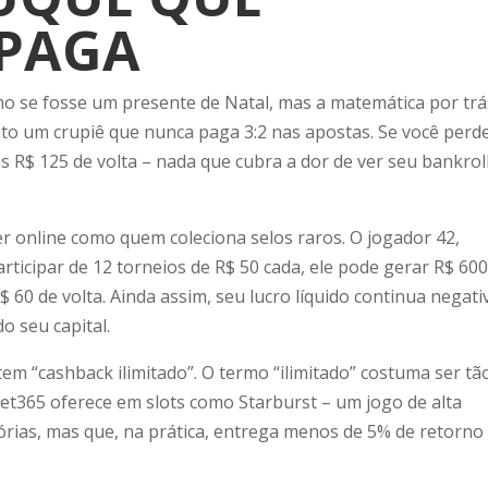
 PAGA
mo se fosse um presente de Natal, mas a matemática por trá
to um crupiê que nunca paga 3:2 nas apostas. Se você perd
R$ 125 de volta – nada que cubra a dor de ver seu bankrol
 online como quem coleciona selos raros. O jogador 42,
articipar de 12 torneios de R$ 50 cada, ele pode gerar R$ 60
 60 de volta. Ainda assim, seu lucro líquido continua negati
o seu capital.
m “cashback ilimitado”. O termo “ilimitado” costuma ser tã
 Bet365 oferece em slots como Starburst – um jogo de alta
tórias, mas que, na prática, entrega menos de 5% de retorno