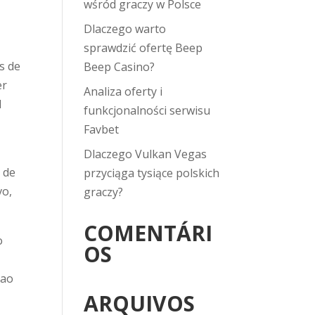
wśród graczy w Polsce
Dlaczego warto
sprawdzić ofertę Beep
s de
Beep Casino?
er
Analiza oferty i
l
funkcjonalności serwisu
Favbet
Dlaczego Vulkan Vegas
0 de
przyciąga tysiące polskich
vo,
graczy?
COMENTÁRI
o
OS
 ao
ARQUIVOS