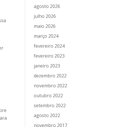
agosto 2026
julho 2026
ssa
maio 2026
março 2024
fevereiro 2024
er
fevereiro 2023
janeiro 2023
dezembro 2022
novembro 2022
outubro 2022
setembro 2022
obre
agosto 2022
para
novembro 2017