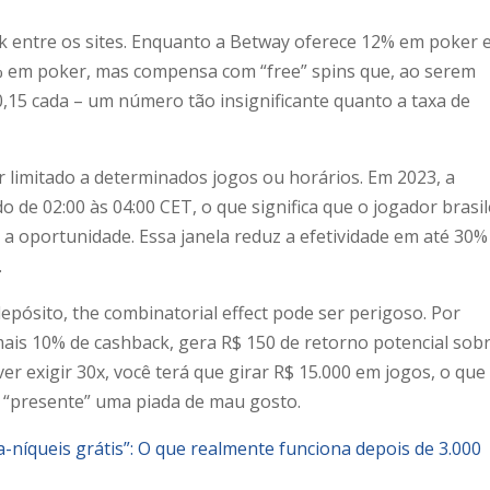
k entre os sites. Enquanto a Betway oferece 12% em poker 
% em poker, mas compensa com “free” spins que, ao serem
15 cada – um número tão insignificante quanto a taxa de
 limitado a determinados jogos ou horários. Em 2023, a
 de 02:00 às 04:00 CET, o que significa que o jogador brasil
r a oportunidade. Essa janela reduz a efetividade em até 30%
.
pósito, the combinatorial effect pode ser perigoso. Por
ais 10% de cashback, gera R$ 150 de retorno potencial sob
er exigir 30x, você terá que girar R$ 15.000 em jogos, o qu
 “presente” uma piada de mau gosto.
níqueis grátis”: O que realmente funciona depois de 3.000