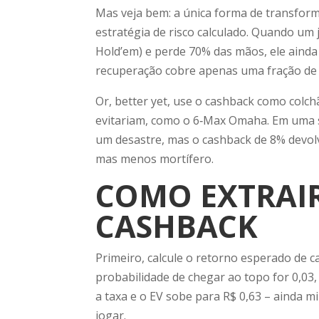
Mas veja bem: a única forma de transfo
estratégia de risco calculado. Quando u
Hold’em) e perde 70% das mãos, ele ainda
recuperação cobre apenas uma fração de 
Or, better yet, use o cashback como col
evitariam, como o 6‑Max Omaha. Em uma s
um desastre, mas o cashback de 8% devolve
mas menos mortífero.
COMO EXTRAIR
CASHBACK
Primeiro, calcule o retorno esperado de c
probabilidade de chegar ao topo for 0,03,
a taxa e o EV sobe para R$ 0,63 – ainda m
jogar.