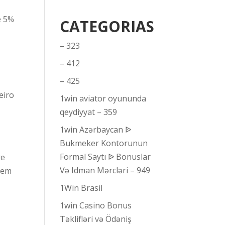
e 5%
CATEGORIAS
– 323
– 412
– 425
eiro
1win aviator oyununda
qeydiyyat – 359
1win Azərbaycan ᐉ
Bukmeker Kontorunun
Formal Saytı ᐉ Bonuslar
re
Və Idman Mərcləri – 949
e em
1Win Brasil
1win Casino Bonus
Təklifləri və Ödəniş