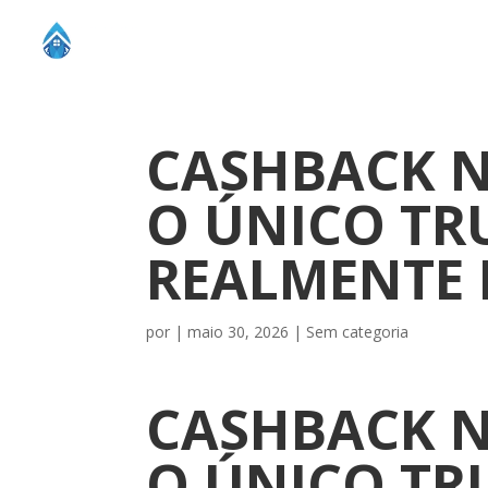
CASHBACK N
O ÚNICO TR
REALMENTE
por
|
maio 30, 2026
| Sem categoria
CASHBACK N
O ÚNICO TR