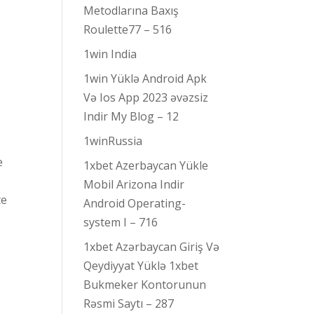
Metodlarına Baxış
Roulette77 – 516
1win India
1win Yüklə Android Apk
Və Ios App 2023 əvəzsiz
Indir My Blog – 12
1winRussia
e
1xbet Azerbaycan Yükle
Mobil Arizona Indir
te
Android Operating-
system I – 716
1xbet Azərbaycan Giriş Və
Qeydiyyat Yüklə 1xbet
Bukmeker Kontorunun
Rəsmi Saytı – 287