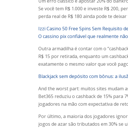
Um erro clássico é apostar 20% do bankro
Se você tem R$ 1.000 e investe R$ 200, p
perda real de R$ 180 ainda pode te deixar 
Izzi Casino 50 Free Spins Sem Requisito
O cassino pix confiável que realmente nã
Outra armadilha é contar com o “cashback
R$ 15 por retirada, enquanto um cashbac
exatamente o mesmo valor que você pagou,
Blackjack sem depósito com bônus: a ilu
And the worst part: muitos sites mudam a
Bet365 reduziu o cashback de 15% para 7
jogadores na mão com expectativa de ret
Por último, a maioria dos jogadores igno
jogos de azar são tributados em 30% se u