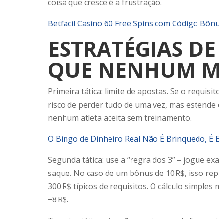
coisa que cresce é a frustração.
Betfacil Casino 60 Free Spins com Código Bônu
ESTRATÉGIAS DE
QUE NENHUM M
Primeira tática: limite de apostas. Se o requisi
risco de perder tudo de uma vez, mas estende
nenhum atleta aceita sem treinamento.
O Bingo de Dinheiro Real Não É Brinquedo, É E
Segunda tática: use a “regra dos 3” – jogue ex
saque. No caso de um bônus de 10 R$, isso rep
300 R$ típicos de requisitos. O cálculo simple
−8 R$.