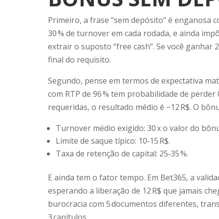
Primeiro, a frase “sem depósito” é enganosa
30 % de turnover em cada rodada, e ainda impõ
extrair o suposto “free cash”. Se você ganhar
final do requisito.
Segundo, pense em termos de expectativa mat
com RTP de 96 % tem probabilidade de perder 0
requeridas, o resultado médio é −12 R$. O bô
Turnover médio exigido: 30 x o valor do bônu
Limite de saque típico: 10‑15 R$.
Taxa de retenção de capital: 25‑35 %.
E ainda tem o fator tempo. Em Bet365, a validaç
esperando a liberação de 12 R$ que jamais che
burocracia com 5 documentos diferentes, tra
3 capítulos.