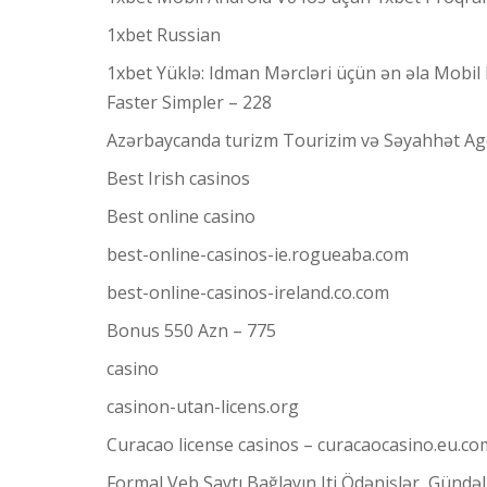
1xbet Russian
1xbet Yüklə: Idman Mərcləri üçün ən əla Mobi
Faster Simpler – 228
Azərbaycanda turizm Tourizim və Səyahhət Age
Best Irish casinos
Best online casino
best-online-casinos-ie.rogueaba.com
best-online-casinos-ireland.co.com
Bonus 550 Azn – 775
casino
casinon-utan-licens.org
Curacao license casinos – curacaocasino.eu.co
Formal Veb Saytı Bağlayın️ Iti Ödənişlər, Gündəl