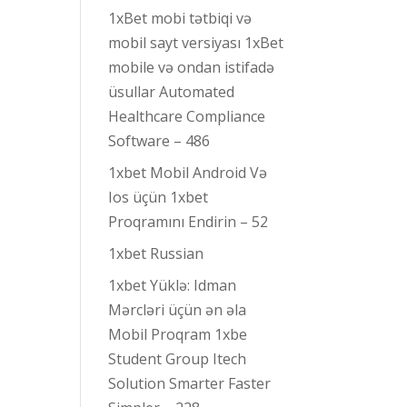
1xBet mobi tətbiqi və
mobil sayt versiyası 1xBet
mobile və ondan istifadə
üsullar Automated
Healthcare Compliance
Software – 486
1xbet Mobil Android Və
Ios üçün 1xbet
Proqramını Endirin – 52
1xbet Russian
1xbet Yüklə: Idman
Mərcləri üçün ən əla
Mobil Proqram 1xbe
Student Group Itech
Solution Smarter Faster