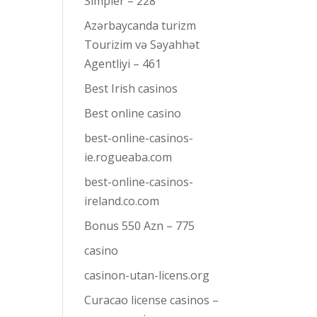
Simpler – 228
Azərbaycanda turizm
Tourizim və Səyahhət
Agentliyi – 461
Best Irish casinos
Best online casino
best-online-casinos-
ie.rogueaba.com
best-online-casinos-
ireland.co.com
Bonus 550 Azn – 775
casino
casinon-utan-licens.org
Curacao license casinos –