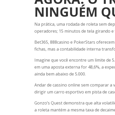
NINGUÉM QU
Na prática, uma rodada de roleta sem de
operadores; 15 minutos de tela girando e 
Bet365, 888casino e PokerStars oferecem
fichas, mas a contabilidade interna trans
Imagine que você encontre um limite de 5.
em uma aposta externa for 48,6%, a expec
ainda bem abaixo de 5.000.
Andar de cassino online sem comparar a v
dirigir um carro esportivo em pista de cas
Gonzo’s Quest demonstra que alta volati
a roleta mantém a mesma taxa de decaim