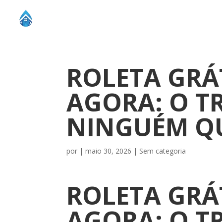
ROLETA GRÁ
AGORA: O T
NINGUÉM QU
por
|
maio 30, 2026
| Sem categoria
ROLETA GRÁ
AGORA: O T