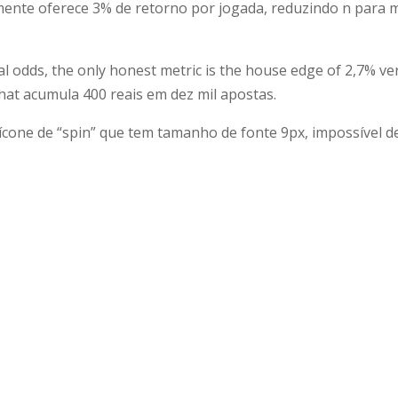
mente oferece 3% de retorno por jogada, reduzindo n para 
l odds, the only honest metric is the house edge of 2,7% ve
that acumula 400 reais em dez mil apostas.
ícone de “spin” que tem tamanho de fonte 9px, impossível de