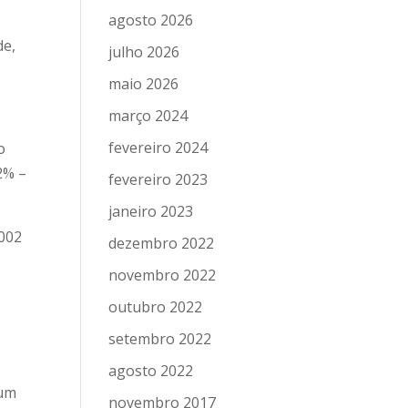
agosto 2026
de,
julho 2026
maio 2026
março 2024
fevereiro 2024
o
2% –
fevereiro 2023
janeiro 2023
,002
dezembro 2022
novembro 2022
outubro 2022
setembro 2022
agosto 2022
 um
novembro 2017