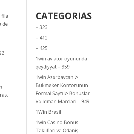
CATEGORIAS
fila
a de
– 323
– 412
– 425
22
1win aviator oyununda
qeydiyyat – 359
1win Azərbaycan ᐉ
Bukmeker Kontorunun
m
Formal Saytı ᐉ Bonuslar
ras,
Və Idman Mərcləri – 949
1Win Brasil
1win Casino Bonus
Təklifləri və Ödəniş