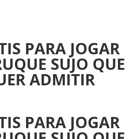
INICIO
LOJ
TIS PARA JOGAR
RUQUE SUJO QUE
ER ADMITIR
TIS PARA JOGAR
RUQUE SUJO QUE