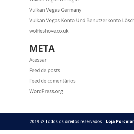
Vulkan Vegas Germany
Vulkan Vegas Konto Und Benutzerkonto Lös
wolfieshove.co.uk
META
Acessar
Feed de posts
Feed de comentários
WordPress.org
2019 © Todos os direitos reservados -
Loja Porcela