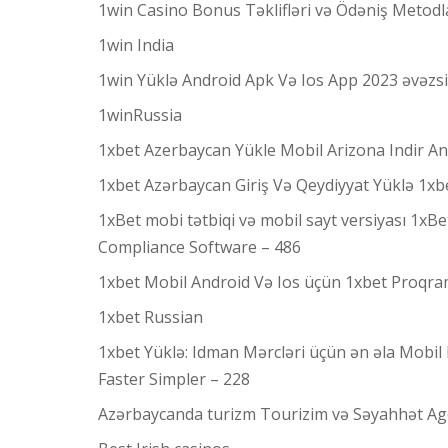
1win Casino Bonus Təklifləri və Ödəniş Metodl
1win India
1win Yüklə Android Apk Və Ios App 2023 əvəzsi
1winRussia
1xbet Azerbaycan Yükle Mobil Arizona Indir An
1xbet Azərbaycan Giriş Və Qeydiyyat Yüklə 1x
1xBet mobi tətbiqi və mobil sayt versiyası 1xB
Compliance Software – 486
1xbet Mobil Android Və Ios üçün 1xbet Proqram
1xbet Russian
1xbet Yüklə: Idman Mərcləri üçün ən əla Mobi
Faster Simpler – 228
Azərbaycanda turizm Tourizim və Səyahhət Age