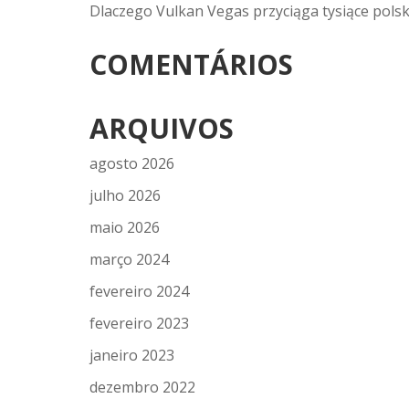
Dlaczego Vulkan Vegas przyciąga tysiące polsk
COMENTÁRIOS
ARQUIVOS
agosto 2026
julho 2026
maio 2026
março 2024
fevereiro 2024
fevereiro 2023
janeiro 2023
dezembro 2022