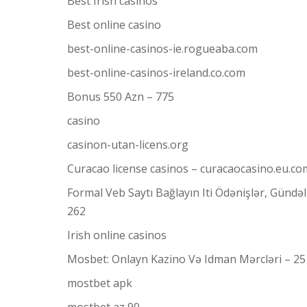
Best Irish casinos
Best online casino
best-online-casinos-ie.rogueaba.com
best-online-casinos-ireland.co.com
Bonus 550 Azn – 775
casino
casinon-utan-licens.org
Curacao license casinos – curacaocasino.eu.co
Formal Veb Saytı Bağlayın️ Iti Ödənişlər, Gündəl
262
Irish online casinos
Mosbet: Onlayn Kazino Və Idman Mərcləri – 25
mostbet apk