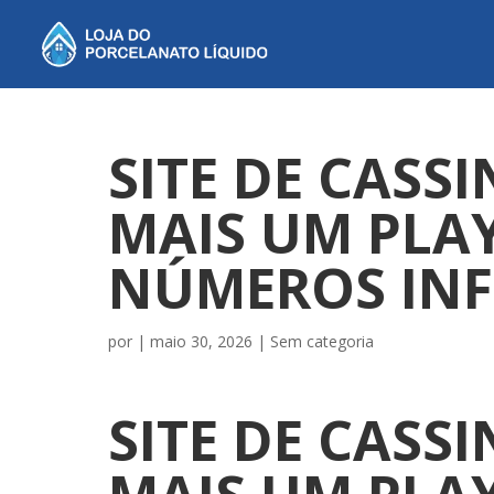
SITE DE CASS
MAIS UM PLA
NÚMEROS IN
por
|
maio 30, 2026
| Sem categoria
SITE DE CASS