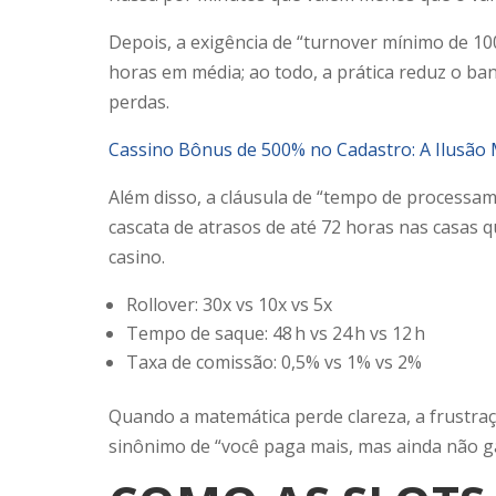
Depois, a exigência de “turnover mínimo de 100
horas em média; ao todo, a prática reduz o ba
perdas.
Cassino Bônus de 500% no Cadastro: A Ilusão
Além disso, a cláusula de “tempo de processam
cascata de atrasos de até 72 horas nas casa
casino.
Rollover: 30x vs 10x vs 5x
Tempo de saque: 48 h vs 24 h vs 12 h
Taxa de comissão: 0,5% vs 1% vs 2%
Quando a matemática perde clareza, a frustra
sinônimo de “você paga mais, mas ainda não g