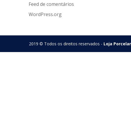
Feed de comentários
WordPress.org
2019 © Todos os direitos reservados -
Loja Porcela