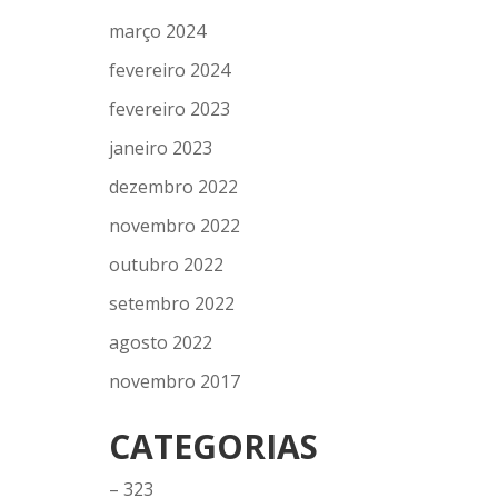
março 2024
fevereiro 2024
fevereiro 2023
janeiro 2023
dezembro 2022
novembro 2022
outubro 2022
setembro 2022
agosto 2022
novembro 2017
CATEGORIAS
– 323