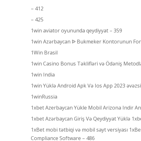
– 412
– 425
1win aviator oyununda qeydiyyat – 359
1win Azərbaycan ᐉ Bukmeker Kontorunun Forma
1Win Brasil
1win Casino Bonus Təklifləri və Ödəniş Metodl
1win India
1win Yüklə Android Apk Və Ios App 2023 əvəzsi
1winRussia
1xbet Azerbaycan Yükle Mobil Arizona Indir An
1xbet Azərbaycan Giriş Və Qeydiyyat Yüklə 1x
1xBet mobi tətbiqi və mobil sayt versiyası 1xB
Compliance Software – 486