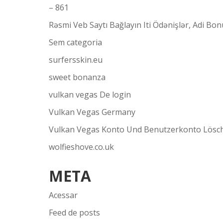
– 861
Rəsmi Veb Saytı Bağlayın️ Iti Ödənişlər, Adi Bo
Sem categoria
surfersskin.eu
sweet bonanza
vulkan vegas De login
Vulkan Vegas Germany
Vulkan Vegas Konto Und Benutzerkonto Lös
wolfieshove.co.uk
META
Acessar
Feed de posts