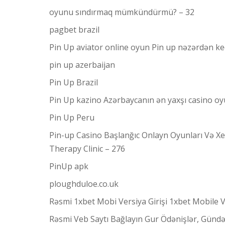
oyunu sındırmaq mümkündürmü? – 32
pagbet brazil
Pin Up aviator️ online oyun Pin up nəzərdən keç
pin up azerbaijan
Pin Up Brazil
Pin Up kazino Azərbaycanın ən yaxşı casino oy
Pin Up Peru
Pin-up Casino Başlanğıc Onlayn Oyunları Və Xey
Therapy Clinic – 276
PinUp apk
ploughduloe.co.uk
Rəsmi 1xbet Mobi Versiya Girişi 1xbet Mobile 
Rəsmi Veb Saytı Bağlayın️ Gur Ödənişlər, Gündə