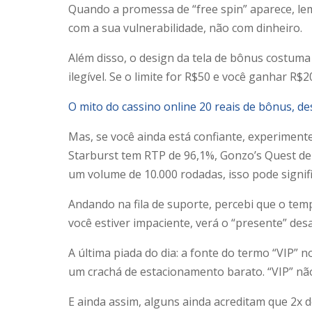
Quando a promessa de “free spin” aparece, le
com a sua vulnerabilidade, não com dinheiro.
Além disso, o design da tela de bônus costuma
ilegível. Se o limite for R$50 e você ganhar R$
O mito do cassino online 20 reais de bônus, 
Mas, se você ainda está confiante, experimente
Starburst tem RTP de 96,1%, Gonzo’s Quest de 
um volume de 10.000 rodadas, isso pode signif
Andando na fila de suporte, percebi que o tem
você estiver impaciente, verá o “presente” de
A última piada do dia: a fonte do termo “VIP” 
um crachá de estacionamento barato. “VIP” não
E ainda assim, alguns ainda acreditam que 2x d