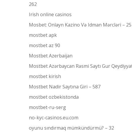
262
Irish online casinos
Mosbet: Onlayn Kazino Və Idman Mərcləri – 25
mostbet apk
mostbet az 90
Mostbet Azerbaijan
Mostbet Azərbaycan Rəsmi Saytı Gur Qeydiyyat
mostbet kirish
Mostbet Nadir Saytına Giri – 587
mostbet ozbekistonda
mostbet-ru-serg
no-kyc-casinos.eu.com
oyunu sındırmaq mümkündürmü? – 32