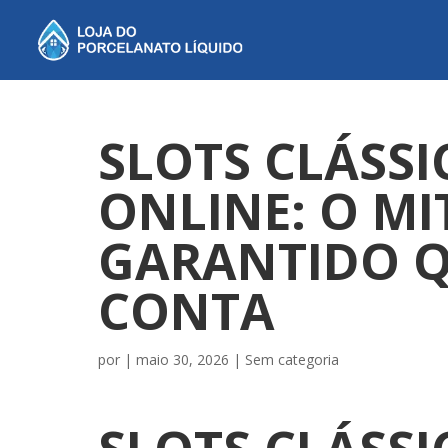
SLOTS CLÁSSI
ONLINE: O M
GARANTIDO 
CONTA
por
|
maio 30, 2026
| Sem categoria