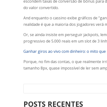
escondem taxas de conversão de bônus para di
do valor convertido.
And enquanto o cassino exibe gráficos de “gan
realidade é que a maioria dos jogadores verá 
Or, se ainda insiste em perseguir jackpots, le
progressivo de 5.000 reais em um slot de 3 li
Ganhar giros ao vivo com dinheiro: o mito que 
Porque, no fim das contas, o que realmente irr
tamanho 8px, quase impossível de ler sem ampli
POSTS RECENTES