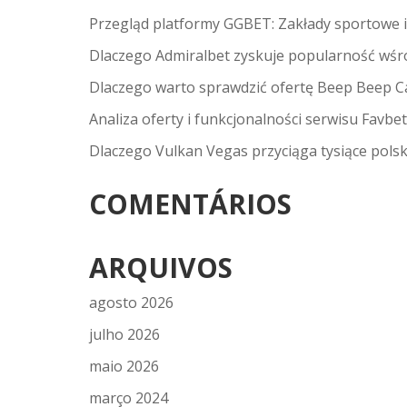
Przegląd platformy GGBET: Zakłady sportowe 
Dlaczego Admiralbet zyskuje popularność wśr
Dlaczego warto sprawdzić ofertę Beep Beep C
Analiza oferty i funkcjonalności serwisu Favbet
Dlaczego Vulkan Vegas przyciąga tysiące polsk
COMENTÁRIOS
ARQUIVOS
agosto 2026
julho 2026
maio 2026
março 2024