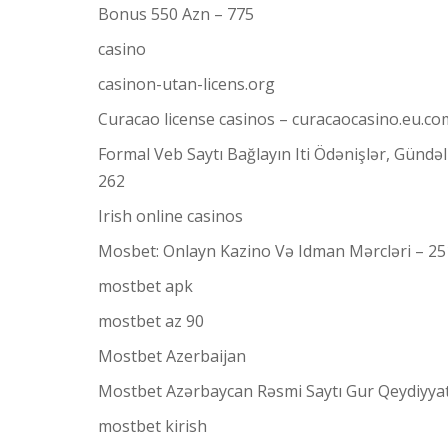
Bonus 550 Azn – 775
casino
casinon-utan-licens.org
Curacao license casinos – curacaocasino.eu.co
Formal Veb Saytı Bağlayın️ Iti Ödənişlər, Gündəl
262
Irish online casinos
Mosbet: Onlayn Kazino Və Idman Mərcləri – 25
mostbet apk
mostbet az 90
Mostbet Azerbaijan
Mostbet Azərbaycan Rəsmi Saytı Gur Qeydiyyat
mostbet kirish