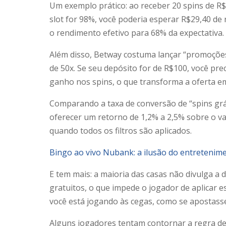
Um exemplo prático: ao receber 20 spins de R
slot for 98%, você poderia esperar R$29,40 de
o rendimento efetivo para 68% da expectativa.
Além disso, Betway costuma lançar “promoções
de 50x. Se seu depósito for de R$100, você pre
ganho nos spins, o que transforma a oferta e
Comparando a taxa de conversão de “spins grá
oferecer um retorno de 1,2% a 2,5% sobre o v
quando todos os filtros são aplicados.
Bingo ao vivo Nubank: a ilusão do entretenim
E tem mais: a maioria das casas não divulga a
gratuitos, o que impede o jogador de aplicar e
você está jogando às cegas, como se apostasse
Alguns jogadores tentam contornar a regra de 