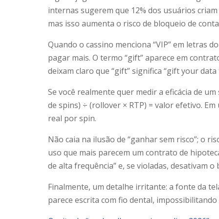
internas sugerem que 12% dos usuários criam
mas isso aumenta o risco de bloqueio de conta
Quando o cassino menciona “VIP” em letras do
pagar mais. O termo “gift” aparece em contrato
deixam claro que “gift” significa “gift your data 
Se você realmente quer medir a eficácia de um s
de spins) ÷ (rollover × RTP) = valor efetivo. Em
real por spin.
Não caia na ilusão de “ganhar sem risco”; o r
uso que mais parecem um contrato de hipoteca
de alta frequência” e, se violadas, desativam 
Finalmente, um detalhe irritante: a fonte da te
parece escrita com fio dental, impossibilitand