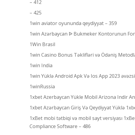
– 412
– 425
1win aviator oyununda qeydiyyat – 359
1win Azərbaycan ᐉ Bukmeker Kontorunun Forma
1Win Brasil
1win Casino Bonus Təklifləri və Ödəniş Metodl
1win India
1win Yüklə Android Apk Və Ios App 2023 əvəzsi
1winRussia
1xbet Azerbaycan Yükle Mobil Arizona Indir An
1xbet Azərbaycan Giriş Və Qeydiyyat Yüklə 1x
1xBet mobi tətbiqi və mobil sayt versiyası 1xB
Compliance Software – 486