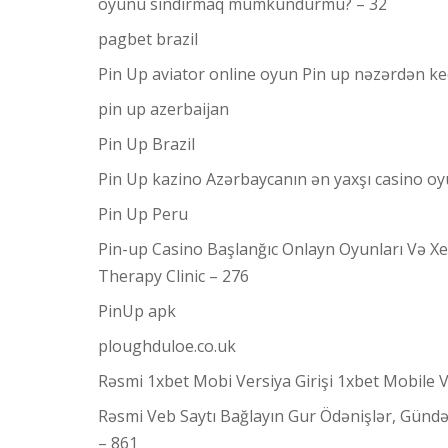
oyunu sındırmaq mümkündürmü? – 32
pagbet brazil
Pin Up aviator️ online oyun Pin up nəzərdən keç
pin up azerbaijan
Pin Up Brazil
Pin Up kazino Azərbaycanın ən yaxşı casino oy
Pin Up Peru
Pin-up Casino Başlanğıc Onlayn Oyunları Və Xey
Therapy Clinic – 276
PinUp apk
ploughduloe.co.uk
Rəsmi 1xbet Mobi Versiya Girişi 1xbet Mobile 
Rəsmi Veb Saytı Bağlayın️ Gur Ödənişlər, Gündə
– 861