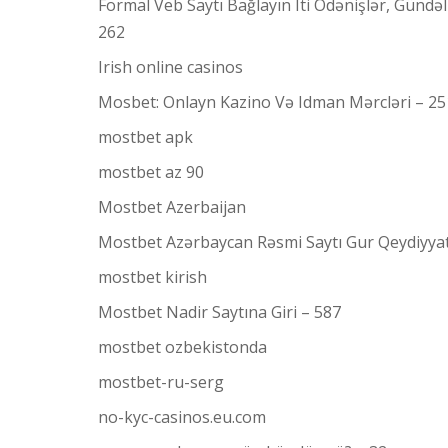
Formal Veb Saytı Bağlayın️ Iti Ödənişlər, Gündəl
262
Irish online casinos
Mosbet: Onlayn Kazino Və Idman Mərcləri – 25
mostbet apk
mostbet az 90
Mostbet Azerbaijan
Mostbet Azərbaycan Rəsmi Saytı Gur Qeydiyyat
mostbet kirish
Mostbet Nadir Saytına Giri – 587
mostbet ozbekistonda
mostbet-ru-serg
no-kyc-casinos.eu.com