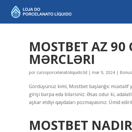
MOSTBET AZ 90 
MƏRCLƏRI
por
cursoporcelanatoliquido3d
|
mar 9, 2024
|
Bonus
Gördüyünüz kimi, Mostbet başlanğıc müxtəlif yo
girişi bərpa edə bilərsiniz. Əsas odur ki, ədal
aşkar etdiyi qaydaları pozmayasınız. Ümid edirik 
MOSTBET NADIR