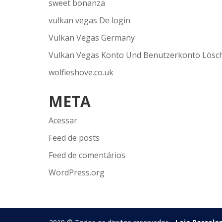
sweet bonanza
vulkan vegas De login
Vulkan Vegas Germany
Vulkan Vegas Konto Und Benutzerkonto Lös
wolfieshove.co.uk
META
Acessar
Feed de posts
Feed de comentários
WordPress.org