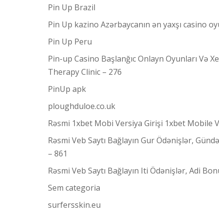
Pin Up Brazil
Pin Up kazino Azərbaycanın ən yaxşı casino oy
Pin Up Peru
Pin-up Casino Başlanğıc Onlayn Oyunları Və Xey
Therapy Clinic – 276
PinUp apk
ploughduloe.co.uk
Rəsmi 1xbet Mobi Versiya Girişi 1xbet Mobile 
Rəsmi Veb Saytı Bağlayın️ Gur Ödənişlər, Gündə
– 861
Rəsmi Veb Saytı Bağlayın️ Iti Ödənişlər, Adi Bo
Sem categoria
surfersskin.eu