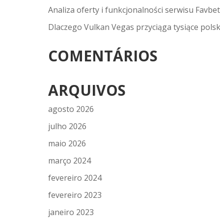
Analiza oferty i funkcjonalności serwisu Favbet
Dlaczego Vulkan Vegas przyciąga tysiące polsk
COMENTÁRIOS
ARQUIVOS
agosto 2026
julho 2026
maio 2026
março 2024
fevereiro 2024
fevereiro 2023
janeiro 2023