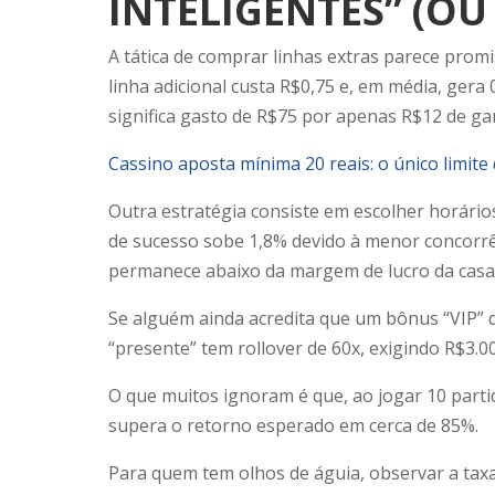
INTELIGENTES” (OU
A tática de comprar linhas extras parece promi
linha adicional custa R$0,75 e, em média, gera 
significa gasto de R$75 por apenas R$12 de ga
Cassino aposta mínima 20 reais: o único limite
Outra estratégia consiste em escolher horário
de sucesso sobe 1,8% devido à menor concorrê
permanece abaixo da margem de lucro da casa
Se alguém ainda acredita que um bônus “VIP” 
“presente” tem rollover de 60x, exigindo R$3.
O que muitos ignoram é que, ao jogar 10 parti
supera o retorno esperado em cerca de 85%.
Para quem tem olhos de águia, observar a taxa