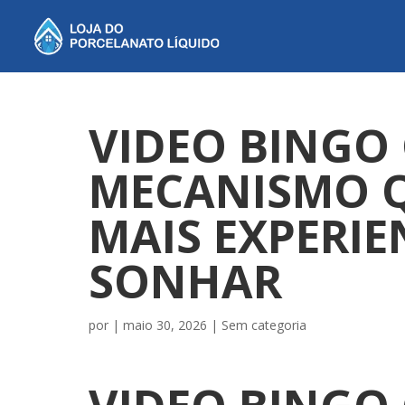
VIDEO BINGO 
MECANISMO Q
MAIS EXPERIE
SONHAR
por
|
maio 30, 2026
| Sem categoria