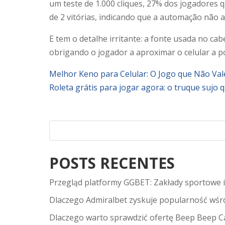
um teste de 1.000 cliques, 27% dos jogadores
de 2 vitórias, indicando que a automação não 
E tem o detalhe irritante: a fonte usada no cab
obrigando o jogador a aproximar o celular a po
Melhor Keno para Celular: O Jogo que Não Va
Roleta grátis para jogar agora: o truque sujo
POSTS RECENTES
Przegląd platformy GGBET: Zakłady sportowe 
Dlaczego Admiralbet zyskuje popularność wśr
Dlaczego warto sprawdzić ofertę Beep Beep C