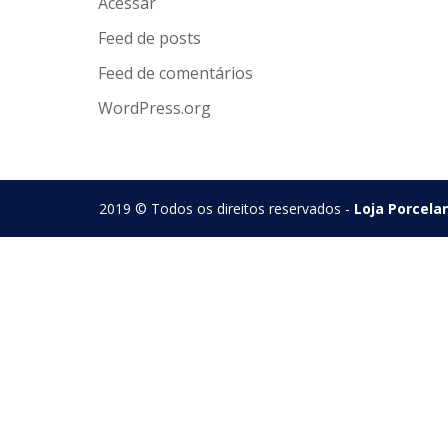
Acessar
Feed de posts
Feed de comentários
WordPress.org
2019 © Todos os direitos reservados -
Loja Porcela