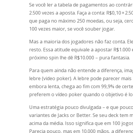
Se você ler a tabela de pagamentos ao contrá
2.500 vezes a aposta. Faça a conta: R$0,10 × 2
que paga no máximo 250 moedas, ou seja, cerca
100 vezes maior, se você souber jogar.
Mas a maioria dos jogadores não faz conta. El
resto. Essa atitude equivale a apostar R$1.000 
próximo spin lhe dê R$10.000 – pura fantasia.
Para quem ainda não entende a diferença, imag
lebre (video poker). A lebre pode parecer mais
embora lenta, chega ao fim com 99,9% de certe
preferem o vídeo poker quando o objetivo é l
Uma estratégia pouco divulgada – e que pouco
variantes de Jacks or Better. Se seu deck tem 
acima da média. Isso significa que em 100 jogo
Parecia pouco, mas em 10.000 mãos, a diferenç