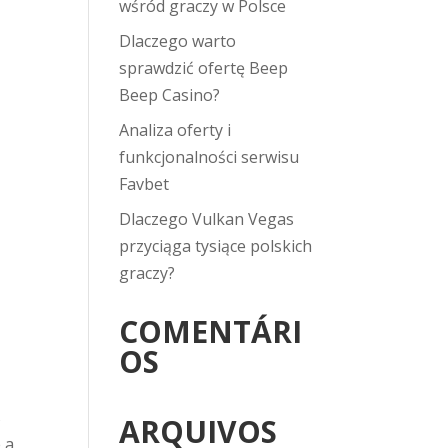
wśród graczy w Polsce
Dlaczego warto
sprawdzić ofertę Beep
Beep Casino?
Analiza oferty i
funkcjonalności serwisu
Favbet
Dlaczego Vulkan Vegas
przyciąga tysiące polskich
graczy?
COMENTÁRI
OS
s
ARQUIVOS
 a