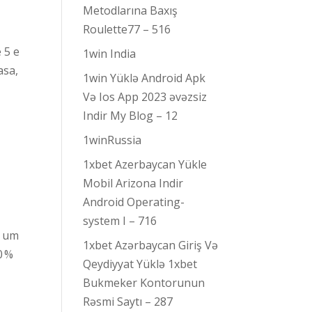
Metodlarına Baxış
Roulette77 – 516
 5 e
1win India
asa,
1win Yüklə Android Apk
Və Ios App 2023 əvəzsiz
Indir My Blog – 12
1winRussia
1xbet Azerbaycan Yükle
Mobil Arizona Indir
–
Android Operating-
system I – 716
m um
1xbet Azərbaycan Giriş Və
0 %
Qeydiyyat Yüklə 1xbet
Bukmeker Kontorunun
Rəsmi Saytı – 287