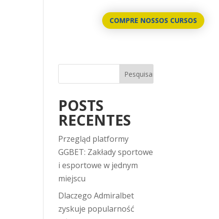
A PRINCIPAL
CONTATO
COMPRE NOSSOS CURSOS
POSTS
RECENTES
Przegląd platformy
GGBET: Zakłady sportowe
i esportowe w jednym
miejscu
Dlaczego Admiralbet
zyskuje popularność