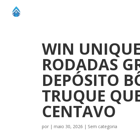
WIN UNIQUE
RODADAS GR
DEPÓSITO B
TRUQUE QUE
CENTAVO
por
|
maio 30, 2026
| Sem categoria