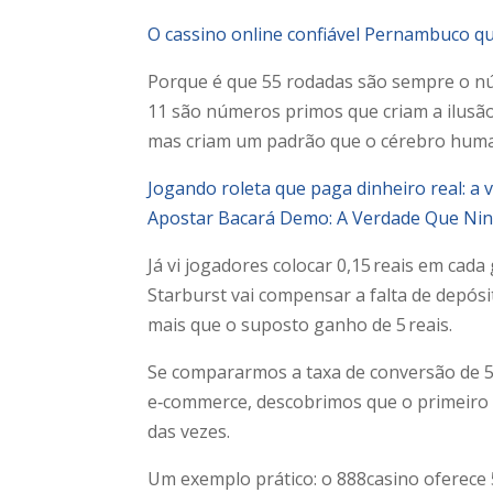
O cassino online confiável Pernambuco q
Porque é que 55 rodadas são sempre o núm
11 são números primos que criam a ilusão
mas criam um padrão que o cérebro human
Jogando roleta que paga dinheiro real: a 
Apostar Bacará Demo: A Verdade Que Ni
Já vi jogadores colocar 0,15 reais em cada
Starburst vai compensar a falta de depósito
mais que o suposto ganho de 5 reais.
Se compararmos a taxa de conversão de 
e‑commerce, descobrimos que o primeiro
das vezes.
Um exemplo prático: o 888casino oferece 5