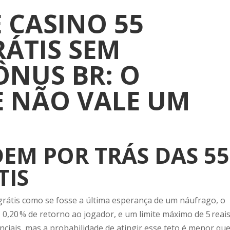
 CASINO 55
ÁTIS SEM
ÔNUS BR: O
 NÃO VALE UM
EM POR TRÁS DAS 55
TIS
átis como se fosse a última esperança de um náufrago, o
s, 0,20 % de retorno ao jogador, e um limite máximo de 5 reai
tenciais, mas a probabilidade de atingir esse teto é menor que