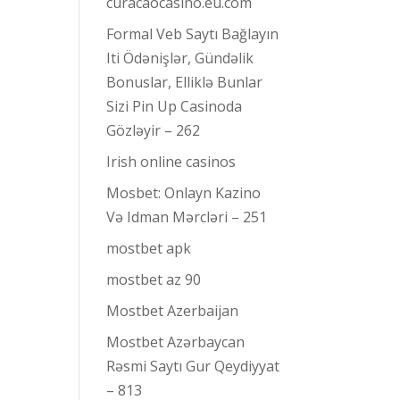
curacaocasino.eu.com
Formal Veb Saytı Bağlayın️
Iti Ödənişlər, Gündəlik
Bonuslar, Elliklə Bunlar
Sizi Pin Up Casinoda
Gözləyir – 262
Irish online casinos
Mosbet: Onlayn Kazino
Və Idman Mərcləri – 251
mostbet apk
mostbet az 90
Mostbet Azerbaijan
Mostbet Azərbaycan
Rəsmi Saytı Gur Qeydiyyat
– 813