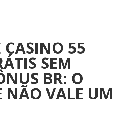
INICIO
LOJ
 CASINO 55
ÁTIS SEM
ÔNUS BR: O
 NÃO VALE UM