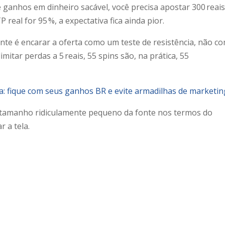
e ganhos em dinheiro sacável, você precisa apostar 300 reais
P real for 95 %, a expectativa fica ainda pior.
ente é encarar a oferta como um teste de resistência, não c
mitar perdas a 5 reais, 55 spins são, na prática, 55
a: fique com seus ganhos BR e evite armadilhas de marketin
o tamanho ridiculamente pequeno da fonte nos termos do
 a tela.