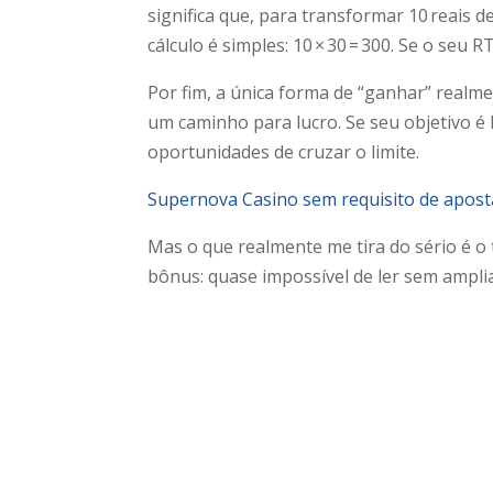
significa que, para transformar 10 reais d
cálculo é simples: 10 × 30 = 300. Se o seu RT
Por fim, a única forma de “ganhar” realm
um caminho para lucro. Se seu objetivo é li
oportunidades de cruzar o limite.
Supernova Casino sem requisito de apost
Mas o que realmente me tira do sério é 
bônus: quase impossível de ler sem ampliar