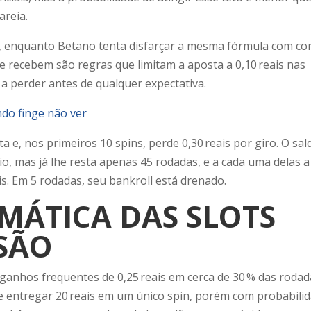
areia.
, enquanto Betano tenta disfarçar a mesma fórmula com co
e recebem são regras que limitam a aposta a 0,10 reais nas
a perder antes de qualquer expectativa.
do finge não ver
ta e, nos primeiros 10 spins, perde 0,30 reais por giro. O sal
io, mas já lhe resta apenas 45 rodadas, e a cada uma delas a
s. Em 5 rodadas, seu bankroll está drenado.
MÁTICA DAS SLOTS
USÃO
e ganhos frequentes de 0,25 reais em cerca de 30 % das rodad
ode entregar 20 reais em um único spin, porém com probabili