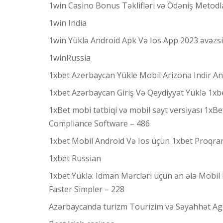
1win Casino Bonus Təklifləri və Ödəniş Metodl
1win India
1win Yüklə Android Apk Və Ios App 2023 əvəzsi
1winRussia
1xbet Azerbaycan Yükle Mobil Arizona Indir An
1xbet Azərbaycan Giriş Və Qeydiyyat Yüklə 1x
1xBet mobi tətbiqi və mobil sayt versiyası 1xB
Compliance Software – 486
1xbet Mobil Android Və Ios üçün 1xbet Proqram
1xbet Russian
1xbet Yüklə: Idman Mərcləri üçün ən əla Mobi
Faster Simpler – 228
Azərbaycanda turizm Tourizim və Səyahhət Age