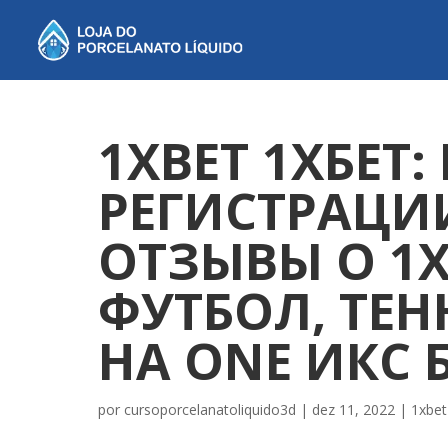
1XBET 1ХБЕТ:
РЕГИСТРАЦИИ
ОТЗЫВЫ О 1X
ФУТБОЛ, ТЕН
НА ONE ИКС 
por
cursoporcelanatoliquido3d
|
dez 11, 2022
|
1xbet