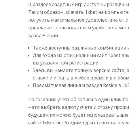
В разделе азартных игр доступны различные
Таким образом, скачать 1xbet на компьюте
получить максимальное удовольствие от и
предлагает пользователям удобство и мно
развлечений.
Также доступны различные комбинации и
Для входа на официальный сайт 1xbet ва
вы указали при регистрации.
Здесь вы найдете полную версию сайта, 
ставки и играть в любое время и в любом
Предматчевая линия и раздел Reside в 1
На создание учетной записи в один клик пот
– это выбрать валюту счета и страну прожи
будущем их можно будет использовать для
сайте 1хБет необходима для ставок на реа