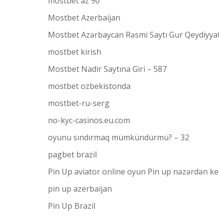
mostbet az 90
Mostbet Azerbaijan
Mostbet Azərbaycan Rəsmi Saytı Gur Qeydiyyat
mostbet kirish
Mostbet Nadir Saytına Giri – 587
mostbet ozbekistonda
mostbet-ru-serg
no-kyc-casinos.eu.com
oyunu sındırmaq mümkündürmü? – 32
pagbet brazil
Pin Up aviator️ online oyun Pin up nəzərdən keç
pin up azerbaijan
Pin Up Brazil