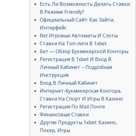
Есть Ли Возможность Делать Ставки
В Режиме Friendly?
Официальный Сайт: Как Зайти,
Интерфейс
Bet Игровые Автоматы И Слоты
Ставки На Топ-лиги В 1xbet
Бет — Обзор Букмекерской Конторы
Регистрация В 1xbet И Вход В
Личный Кабинет – Подробная
Инструкция
Вход В Личный Кабинет
Интернет-букмекерская Контора,
Ставки На Спорт И Игры В Казино
Регистрация По Mail Почте
Финансовые Ставки
Другие Продукты 1xbet: Казино,
Покер, Игры