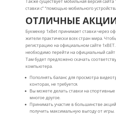
Также существует мобильная версия сайта 1
ставки с” “помощью мобильного устройст
ОТЛИЧНЫЕ АКЦИИ
Букмекер 1xBet принимает ставки через оф
жители практически всех стран мира. Чтоб
регистрацию на официальном сайте 1xBET.
необходимо перейти на официальный сайт 
Там будет предложено скачать соответст
компьютера.
Пополнять баланс для просмотра видеотр
конторах, не требуется.
Вы можете делать ставки на спортивные 
многое другое.
Принимать участие в большинстве акций
получить максимальную выгоду от игры.