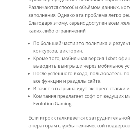
Различаются способы объёмом данных, кот
заполнения. Однако эта проблема легко ре
Благодаря этому, сервис доступен всем же
каких-либо ограничений.
По большей части это политика и резул
конкурсов, викторин.
Кроме того, мобильная версия 1xbet офиц
выводить выигрыши через мобильное ус
После успешного входа, пользователь по
все функции и разделы сайта.
В зачет отыгрыша идут экспресс-ставки и
Компания предлагает софт от ведущих м
Evolution Gaming.
Если игрок сталкивается с затруднительной
операторам службы технической поддержки,