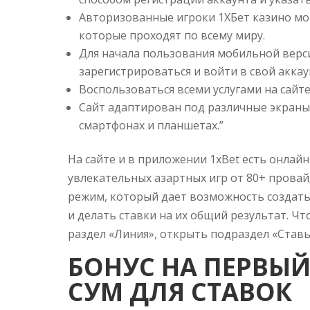
Авторизованные игроки 1ХБет казино мог
которые проходят по всему миру.
Для начала пользования мобильной верс
зарегистрироваться и войти в свой аккау
Воспользоваться всеми услугами на сайте
Сайт адаптирован под различные экраны
смартфонах и планшетах.”
На сайте и в приложении 1xBet есть онлай
увлекательных азартных игр от 80+ провай
режим, который дает возможность создать
и делать ставки на их общий результат. Ч
раздел «Линия», открыть подраздел «Ставь 
БОНУС НА ПЕРВЫЙ
СУМ ДЛЯ СТАВОК