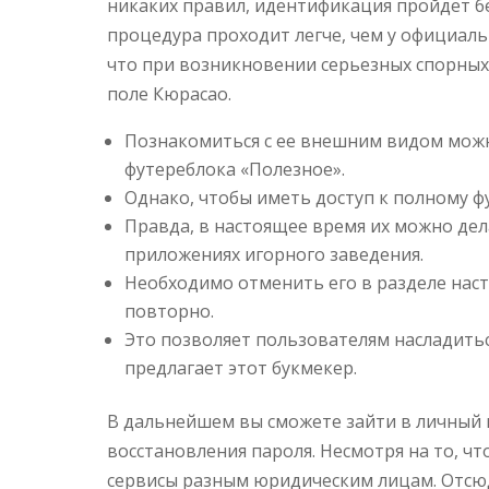
никаких правил, идентификация пройдет б
процедура проходит легче, чем у официал
что при возникновении серьезных спорных 
поле Кюрасао.
Познакомиться с ее внешним видом можно
футереблока «Полезное».
Однако, чтобы иметь доступ к полному ф
Правда, в настоящее время их можно де
приложениях игорного заведения.
Необходимо отменить его в разделе наст
повторно.
Это позволяет пользователям насладить
предлагает этот букмекер.
В дальнейшем вы сможете зайти в личный к
восстановления пароля. Несмотря на то, ч
сервисы разным юридическим лицам. Отсюд