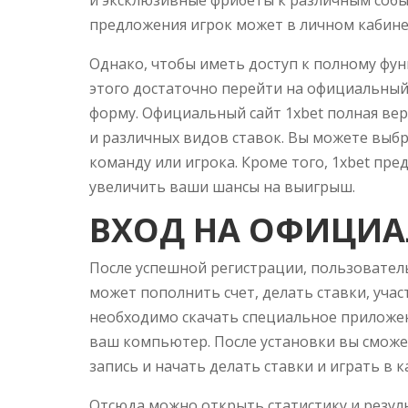
и эксклюзивные фрибеты к различным соб
предложения игрок может в личном кабине
Однако, чтобы иметь доступ к полному фун
этого достаточно перейти на официальный
форму. Официальный сайт 1xbet полная ве
и различных видов ставок. Вы можете выбр
команду или игрока. Кроме того, 1xbet пре
увеличить ваши шансы на выигрыш.
ВХОД НА ОФИЦИА
После успешной регистрации, пользователь
может пополнить счет, делать ставки, учас
необходимо скачать специальное приложени
ваш компьютер. После установки вы сможе
запись и начать делать ставки и играть в к
Отсюда можно открыть статистику и резуль