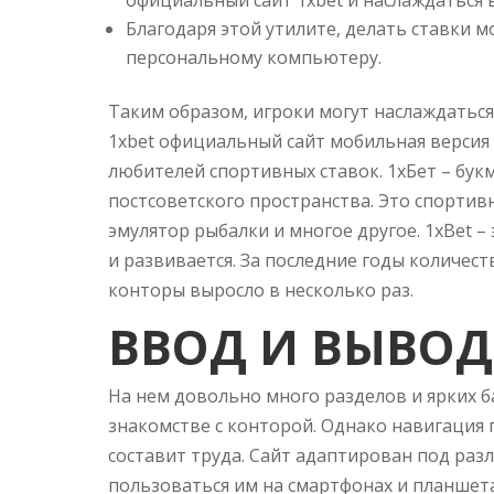
официальный сайт 1xbet и наслаждаться 
Благодаря этой утилите, делать ставки м
персональному компьютеру.
Таким образом, игроки могут наслаждаться 
1xbet официальный сайт мобильная версия 
любителей спортивных ставок. 1хБет – бук
постсоветского пространства. Это спортивны
эмулятор рыбалки и многое другое. 1xBet 
и развивается. За последние годы количес
конторы выросло в несколько раз.
ВВОД И ВЫВОД
На нем довольно много разделов и ярких б
знакомстве с конторой. Однако навигация 
составит труда. Сайт адаптирован под раз
пользоваться им на смартфонах и планшета