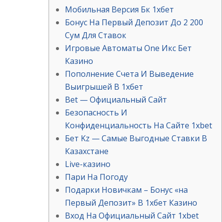
Мобильная Версия Бк 1хбет
Бонус На Первый Депозит До 2 200
Сум Для Ставок
Игровые Автоматы One Икс Бет
Казино
Пополнение Счета И Выведение
Выигрышей В 1хбет
Bet — Официальный Сайт
Безопасность И
Конфиденциальность На Сайте 1xbet
Бет Kz — Самые Выгодные Ставки В
Казахстане
Live-казино
Пари На Погоду
Подарки Новичкам – Бонус «на
Первый Депозит» В 1хбет Казино
Вход На Официальный Сайт 1xbet