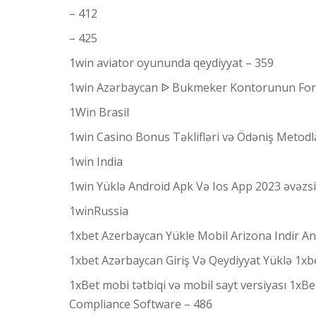
– 412
– 425
1win aviator oyununda qeydiyyat – 359
1win Azərbaycan ᐉ Bukmeker Kontorunun Forma
1Win Brasil
1win Casino Bonus Təklifləri və Ödəniş Metodl
1win India
1win Yüklə Android Apk Və Ios App 2023 əvəzsi
1winRussia
1xbet Azerbaycan Yükle Mobil Arizona Indir An
1xbet Azərbaycan Giriş Və Qeydiyyat Yüklə 1x
1xBet mobi tətbiqi və mobil sayt versiyası 1xB
Compliance Software – 486