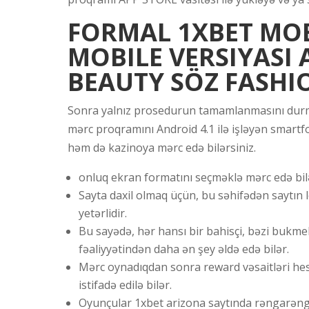
FORMAL 1XBET MOBI
MOBILE VERSIYASI
BEAUTY SÖZ FASHI
Sonra yalnız prosedurun tamamlanmasını durmaq 
mərc proqramını Android 4.1 ilə işləyən smartfon
həm də kazinoya mərc edə bilərsiniz.
onluq ekran formatını seçməklə mərc edə bilə
Sayta daxil olmaq üçün, bu səhifədən saytın
yetərlidir.
Bu sayədə, hər hansı bir bahisçi, bəzi bukme
fəaliyyətindən daha ən şey əldə edə bilər.
Mərc oynadıqdan sonra reward vəsaitləri hes
istifadə edilə bilər.
Oyunçular 1xbet arizona saytında rəngarəng 