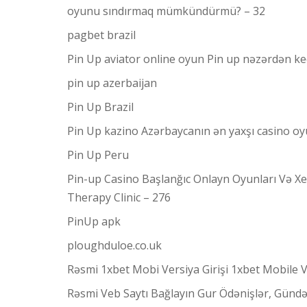
oyunu sındırmaq mümkündürmü? – 32
pagbet brazil
Pin Up aviator️ online oyun Pin up nəzərdən keç
pin up azerbaijan
Pin Up Brazil
Pin Up kazino Azərbaycanın ən yaxşı casino oy
Pin Up Peru
Pin-up Casino Başlanğıc Onlayn Oyunları Və Xey
Therapy Clinic – 276
PinUp apk
ploughduloe.co.uk
Rəsmi 1xbet Mobi Versiya Girişi 1xbet Mobile 
Rəsmi Veb Saytı Bağlayın️ Gur Ödənişlər, Gündə