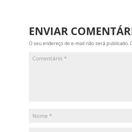
ENVIAR COMENTÁR
O seu endereço de e-mail não será publicado.