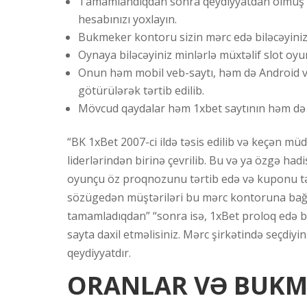
Tamamlandıqdan sonra qeydiyyatdan olmuş e-
hesabınızı yoxlayın.
Bukmeker kontoru sizin mərc edə biləcəyiniz i
Oynaya biləcəyiniz minlərlə müxtəlif slot oyunu 
Onun həm mobil veb-saytı, həm də Android və i
götürülərək tərtib edilib.
Mövcud qaydalar həm 1xbet saytının həm də 
“BK 1xBet 2007-ci ildə təsis edilib və keçən
liderlərindən birinə çevrilib. Bu və ya özgə had
oyunçu öz proqnozunu tərtib edə və kuponu tərt
sözügedən müştəriləri bu mərc kontoruna bağla
tamamladıqdan” “sonra isə, 1xBet proloq edə b
sayta daxil etməlisiniz. Mərc şirkətində seçdiyin
qeydiyyatdır.
ORANLAR VƏ BUKM