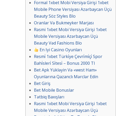
Formal 1xbet Mobi Versiya Girişi 1xbet
Mobile Phone Versiyası Azərbaycan Üçü
Beauty Söz Styles Blo
Oranlar Və Bukmeyker Marjası
Rəsmi 1xbet Mobi Versiya Girişi 1xbet
Mobile Versiyası Azərbaycan Üçü
Beauty Vəd Fashions Blo
En Iyi Casino Oyunları
Resmi̇ 1xbet Türki̇ye Çevri̇mi̇çi̇ Spor
Bahi̇sleri̇ Si̇tesi̇ – Bonus 2000 Tl
Bet Apk Yükləyin Və «west Ham»
Oyunlarına Qazanclı Mərclər Edin
Bet Giriş
Bet Mobile Bonuslar
Tətbiq Baxışları
Rəsmi 1xbet Mobi Versiya Girişi 1xbet
Mobile Versiyası Azərbaycan Üçü