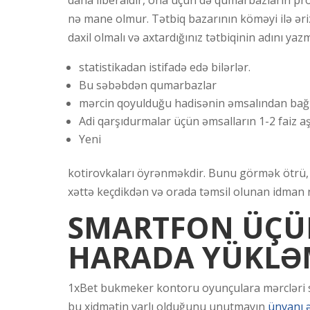
daha liberaldır, ona üçün də qumarbazların pr
nə mane olmur. Tətbiq bazarının köməyi ilə ər
daxil olmalı və axtardığınız tətbiqinin adını yaz
statistikadan istifadə edə bilərlər.
Bu səbəbdən qumarbazlar
mərcin qoyulduğu hadisənin əmsalından bağlı
Adi qarşıdurmalar üçün əmsalların 1-2 faiz a
Yeni
kotirovkaları öyrənməkdir. Bunu görmək ötrü, gel
xəttə keçdikdən və orada təmsil olunan idman n
SMARTFON ÜÇÜN
HARADA YÜKLƏ
1xBet bukmeker kontoru oyunçulara mərcləri sığo
bu xidmətin varlı olduğunu unutmayın
ünvanı 