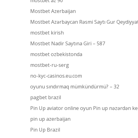
mostbet az 90
Mostbet Azerbaijan
Mostbet Azərbaycan Rəsmi Saytı Gur Qeydiyyat
mostbet kirish
Mostbet Nadir Saytına Giri – 587
mostbet ozbekistonda
mostbet-ru-serg
no-kyc-casinos.eu.com
oyunu sındırmaq mümkündürmü? – 32
pagbet brazil
Pin Up aviator️ online oyun Pin up nəzərdən keç
pin up azerbaijan
Pin Up Brazil