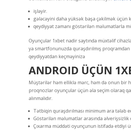
işləyir.
gələcəyini daha yüksək başa çəkilmək üçün 
qeydiyyat zamanı göstərilən məlumatlarla mü
Oyunçular 1xbet nadir saytında müxtəlif cihazl
ya smartfonunuzda quraşdırılmış proqramdan is
qeydiyyatdan keçməyinizə
ANDROID ÜÇÜN 1X
Müştərilər həm elliklə mərc, həm də onun bir his
proqnozlar oyunçular üçün əla seçim olaraq qal
alınmalıdır.
Tətbiqin quraşdırılması minimum ara tələb 
Göstərilən məlumatlar arasında əlverişsizlik 
Çıxarma müddəti oyunçunun istifadə etdiyi üs