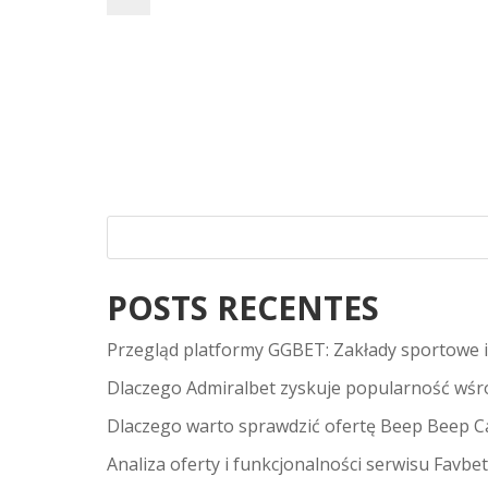
POSTS RECENTES
Przegląd platformy GGBET: Zakłady sportowe 
Dlaczego Admiralbet zyskuje popularność wśr
Dlaczego warto sprawdzić ofertę Beep Beep C
Analiza oferty i funkcjonalności serwisu Favbet