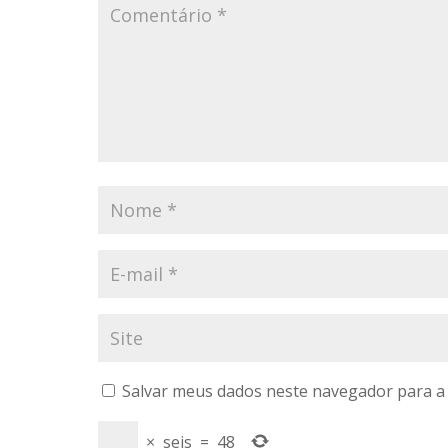
Salvar meus dados neste navegador para a
×
seis
=
48