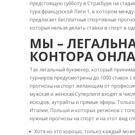
предстоящую субботу в Страсбуре на стади
тура французской Лиги 1, в котором между 
предлагает бесплатные спортивные прогноз
которых нельзя делать ставки в спорт в 
МЫ – ЛЕГАЛЬН
КОНТОРА ОНЛ
Так легальный букмекер, который принимает
турниров предусмотрены до 1000 ставок с
прогнозы на спорт желающим от профессио
мужская и женская Суперлиги входят в числ
исходов, аутрайты и прямые эфиры. Тольк
Италии, Польши и которых регионов с топ
нужные прогнозы на спорт и на этот вид сп
Хотя но это хорошо, только каждый мож