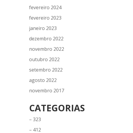
fevereiro 2024
fevereiro 2023
janeiro 2023
dezembro 2022
novembro 2022
outubro 2022
setembro 2022
agosto 2022
novembro 2017
CATEGORIAS
– 323
– 412