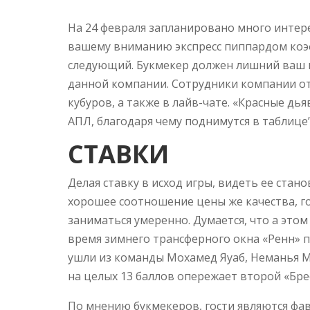
На 24 февраля запланировано много интере
вашему вниманию экспресс пиппардом коэф
следующий. Букмекер должен лишний ваш во
данной компании. Сотрудники компании от
кубуров, а также в лайв-чате. «Красные дь
АПЛ, благодаря чему поднимутся в таблице”
СТАВКИ
Делая ставку в исход игры, видеть ее стан
хорошее соотношение цены же качества, го
заниматься умеренно. Думается, что а этом
время зимнего трансферного окна «Ренн» п
ушли из команды Мохамед Яуаб, Неманья М
на целых 13 баллов опережает второй «Бре
По мнению букмекеров, гости являются фа