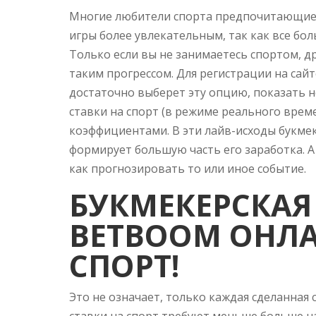
Многие любители спорта предпочитающие м
игры более увлекательным, так как все бол
Только если вы не занимаетесь спортом, д
таким прогрессом. Для регистрации на сай
достаточно выберет эту опцию, показать но
ставки на спорт (в режиме реального вре
коэффициентами. В эти лайв-исходы букме
формирует большую часть его заработка. А
как прогнозировать то или иное событие.
БУКМЕКЕРСКАЯ
BETBOOM ОНЛА
СПОРТ!
Это не означает, только каждая сделанная
ставки на спорт требуют меньше больше на