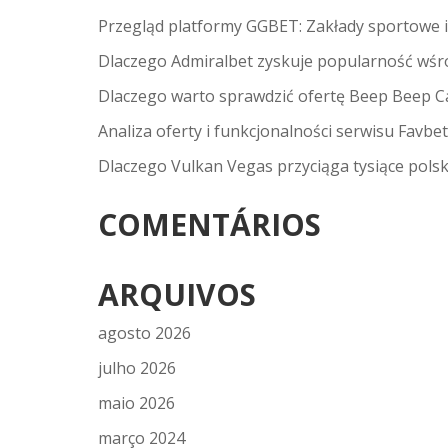
Przegląd platformy GGBET: Zakłady sportowe 
Dlaczego Admiralbet zyskuje popularność wśr
Dlaczego warto sprawdzić ofertę Beep Beep C
Analiza oferty i funkcjonalności serwisu Favbet
Dlaczego Vulkan Vegas przyciąga tysiące polsk
COMENTÁRIOS
ARQUIVOS
agosto 2026
julho 2026
maio 2026
março 2024