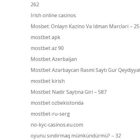
262
Irish online casinos
Mosbet: Onlayn Kazino Və Idman Mərcləri – 25
mostbet apk
mostbet az 90
Mostbet Azerbaijan
Mostbet Azərbaycan Rəsmi Saytı Gur Qeydiyyat
mostbet kirish
Mostbet Nadir Saytına Giri – 587
mostbet ozbekistonda
mostbet-ru-serg
no-kyc-casinos.eu.com
oyunu sındırmaq mümkündürmü? – 32