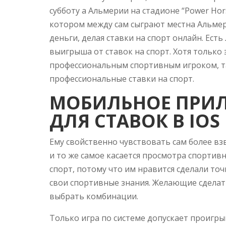
субботу а Альмерии на стадионе “Power Hor
котором между сам сыграют местна Альмер
деньги, делая ставки на спорт онлайн. Ест
выигрыша от ставок на спорт. Хотя только
профессиональным спортивным игроком, т
профессиональные ставки на спорт.
МОБИЛЬНОЕ ПРИЛ
ДЛЯ СТАВОК В IOS
Ему свойственно чувствовать сам более вз
и то же самое касается просмотра спортив
спорт, потому что им нравится сделали точ
свои спортивные знания. Желающие сделать
выбрать комбинации.
Только игра по системе допускает проигры