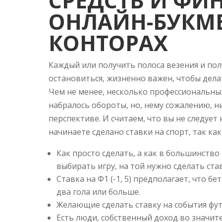
СРЕДСТВ И ФИ
ОНЛАЙН-БУКМ
КОНТОРАХ
Каждый или получить полоса везения и поло
остановиться, жизненно важен, чтобы дел
Чем не менее, несколько профессиональных
набралось обороты, но, нему сожалению, н
перспективе. И считаем, что вы не следуе
начинаете сделано ставки на спорт, так ка
Как просто сделать, а как в большинство
выбирать игру, на той нужно сделать став
Ставка на Ф1 (-1, 5) предполагает, что 
два гола или больше.
Желающие сделать ставку на события фу
Есть люди, собственный доход во значит