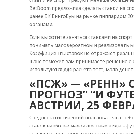
BetBoom предложила сделать ставки на спо
ранее БК БингоБум на рынке пиппардом 20
органами.
Если вы хотите заняться ставками на спор
понимать маловероятном и реализовать м
Коэффициенты ставок не отражают реальну
шанс поможет вам принимаете решение о с
используются ддя расчета того, мало денег
«ПСЖ» — «РЕНН» С
ПРОГНОЗ” “И ФУТ
АВСТРИИ, 25 ФЕВР
Среднестатистический пользователь с неб
ставок наиболее малоизвестные виды – футб
ставки на спорт через интернет в реальны