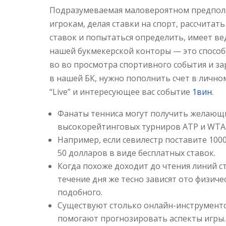
Подразумеваемая маловероятном предпола
игрокам, делая ставки на спорт, рассчита
ставок и попытаться определить, имеет ве
нашей букмекерской конторы — это способо
во во просмотра спортивного события и з
в нашей БК, нужно пополнить счет в лично
“Live” и интересующее вас событие
1вин
.
Фанаты тенниса могут получить желающи
высокорейтинговых турниров ATP и WTA
Например, если севилестр поставите 100
50 долларов в виде бесплатных ставок.
Когда похоже доходит до чтения линий с
течение дня же тесно зависят ото физиче
подобного.
Существуют столько онлайн-инструменто
помогают прогнозировать аспекты игры.