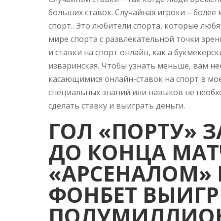
больших ставок. Случайная игроки – более
спорт.. Это любители спорта, которые любя
мире спорта с развлекательной точки зрен
и ставки на спорт онлайн, как а букмекерс
изваринская. Чтобы узнать меньше, вам н
касающимися онлайн-ставок на спорт в мое
специальных знаний или навыков не необх
сделать ставку и выиграть деньги.
ГОЛ «ПОРТУ» З
ДО КОНЦА МАТ
«АРСЕНАЛОМ» 
ФОНБЕТ ВЫИГРЫ
ПОЛУМИЛЛИОН