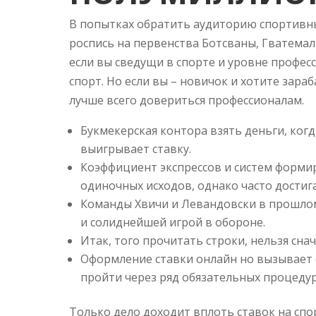
В попытках обратить аудиторию спортивны
роспись на первенства Ботсваны, Гватемал
если вы сведущи в спорте и уровне профес
спорт. Но если вы – новичок и хотите зара
лучше всего довериться профессионалам.
Букмекерская контора взять деньги, когд
выигрывает ставку.
Коэффициент экспрессов и систем форми
одиночных исходов, однако часто достиг
Команды Хвичи и Левандовски в прошлом
и солиднейшей игрой в обороне.
Итак, того прочитать строки, нельзя сна
Оформление ставки онлайн но вызывает 
пройти через ряд обязательных процедур
Только дело доходит вплоть ставок на сп