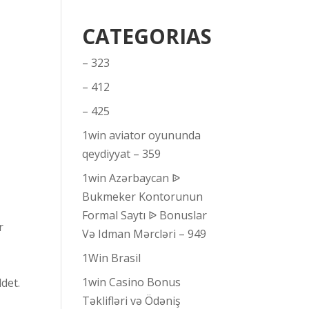
CATEGORIAS
– 323
– 412
– 425
1win aviator oyununda
qeydiyyat – 359
1win Azərbaycan ᐉ
Bukmeker Kontorunun
Formal Saytı ᐉ Bonuslar
r
Və Idman Mərcləri – 949
1Win Brasil
1win Casino Bonus
det.
Təklifləri və Ödəniş