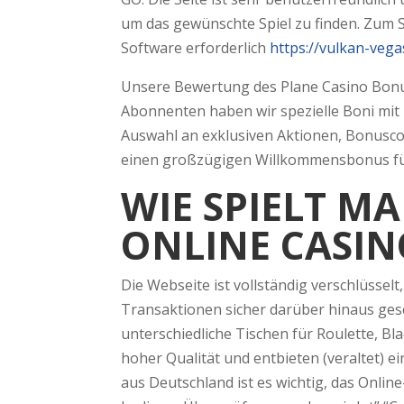
um das gewünschte Spiel zu finden. Zum Sp
Software erforderlich
https://vulkan-veg
Unsere Bewertung des Plane Casino Bonus
Abonnenten haben wir spezielle Boni mit 
Auswahl an exklusiven Aktionen, Bonuscode
einen großzügigen Willkommensbonus für
WIE SPIELT M
ONLINE CASIN
Die Webseite ist vollständig verschlüssel
Transaktionen sicher darüber hinaus gesc
unterschiedliche Tischen für Roulette, Bla
hoher Qualität und entbieten (veraltet) e
aus Deutschland ist es wichtig, das Onli