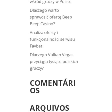
wśród graczy w Polsce
Dlaczego warto
sprawdzić ofertę Beep
Beep Casino?
Analiza oferty i
funkcjonalności serwisu
Favbet
Dlaczego Vulkan Vegas
przyciąga tysiące polskich
graczy?
COMENTÁRI
OS
ARQUIVOS