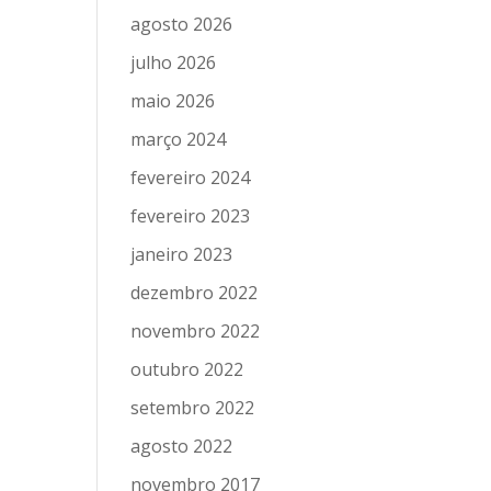
agosto 2026
julho 2026
maio 2026
março 2024
fevereiro 2024
fevereiro 2023
janeiro 2023
dezembro 2022
novembro 2022
outubro 2022
setembro 2022
agosto 2022
novembro 2017