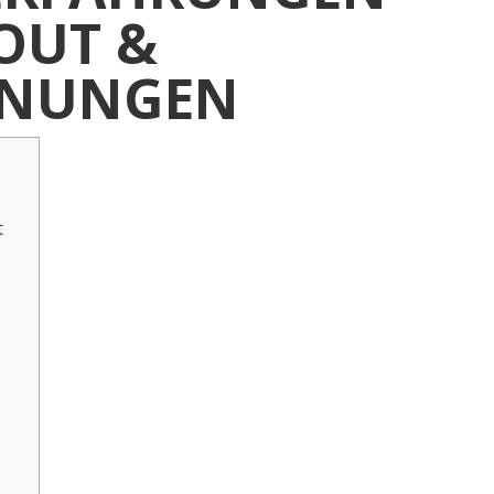
 OUT &
INUNGEN
t
s