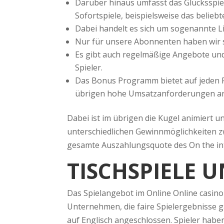
Darüber hinaus umfasst das Glücksspie
Sofortspiele, beispielsweise das belieb
Dabei handelt es sich um sogenannte L
Nur für unsere Abonnenten haben wir sp
Es gibt auch regelmäßige Angebote und
Spieler.
Das Bonus Programm bietet auf jeden Fa
übrigen hohe Umsatzanforderungen an 
Dabei ist im übrigen die Kugel animiert un
unterschiedlichen Gewinnmöglichkeiten zw
gesamte Auszahlungsquote des On the int
TISCHSPIELE U
Das Spielangebot im Online Online casi
Unternehmen, die faire Spielergebnisse ga
auf Englisch angeschlossen. Spieler habe