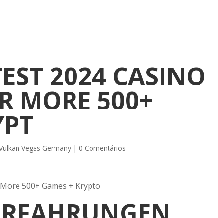
INICIO
LOJ
TEST 2024 CASINO
OR MORE 500+
YPT
Vulkan Vegas Germany
|
0 Comentários
r More 500+ Games + Krypto
 ERFAHRUNGEN