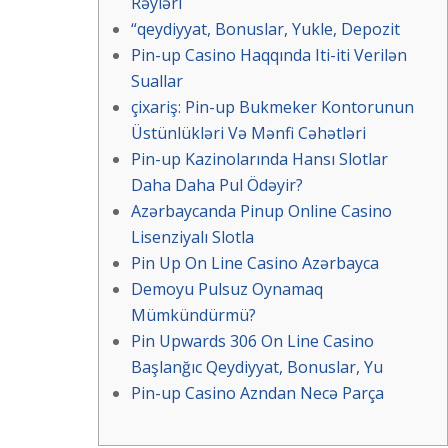
Rəyləri
“qeydiyyat, Bonuslar, Yukle, Depozit
Pin-up Casino Haqqında Iti-iti Verilən
Suallar
çixariş: Pin-up Bukmeker Kontorunun
Üstünlükləri Və Mənfi Cəhətləri
Pin-up Kazinolarında Hansı Slotlar
Daha Daha Pul Ödəyir?
Azərbaycanda Pinup Online Casino
Lisenziyalı Slotla
Pin Up On Line Casino Azərbayca
Demoyu Pulsuz Oynamaq
Mümkündürmü?
Pin Upwards 306 On Line Casino
Başlanğıc Qeydiyyat, Bonuslar, Yu
Pin-up Casino Azndan Necə Parça