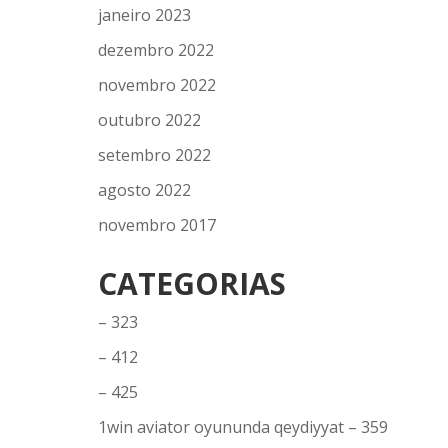
janeiro 2023
dezembro 2022
novembro 2022
outubro 2022
setembro 2022
agosto 2022
novembro 2017
CATEGORIAS
– 323
– 412
– 425
1win aviator oyununda qeydiyyat – 359