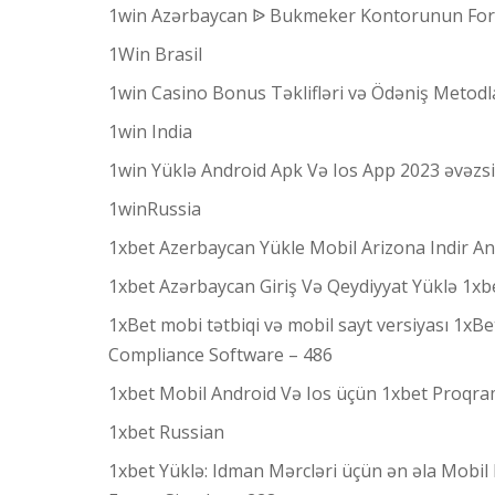
1win Azərbaycan ᐉ Bukmeker Kontorunun Forma
1Win Brasil
1win Casino Bonus Təklifləri və Ödəniş Metodl
1win India
1win Yüklə Android Apk Və Ios App 2023 əvəzsi
1winRussia
1xbet Azerbaycan Yükle Mobil Arizona Indir An
1xbet Azərbaycan Giriş Və Qeydiyyat Yüklə 1x
1xBet mobi tətbiqi və mobil sayt versiyası 1xB
Compliance Software – 486
1xbet Mobil Android Və Ios üçün 1xbet Proqram
1xbet Russian
1xbet Yüklə: Idman Mərcləri üçün ən əla Mobi