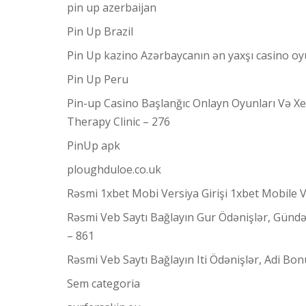
pin up azerbaijan
Pin Up Brazil
Pin Up kazino Azərbaycanın ən yaxşı casino oy
Pin Up Peru
Pin-up Casino Başlanğıc Onlayn Oyunları Və Xey
Therapy Clinic – 276
PinUp apk
ploughduloe.co.uk
Rəsmi 1xbet Mobi Versiya Girişi 1xbet Mobile 
Rəsmi Veb Saytı Bağlayın️ Gur Ödənişlər, Gündə
– 861
Rəsmi Veb Saytı Bağlayın️ Iti Ödənişlər, Adi Bo
Sem categoria