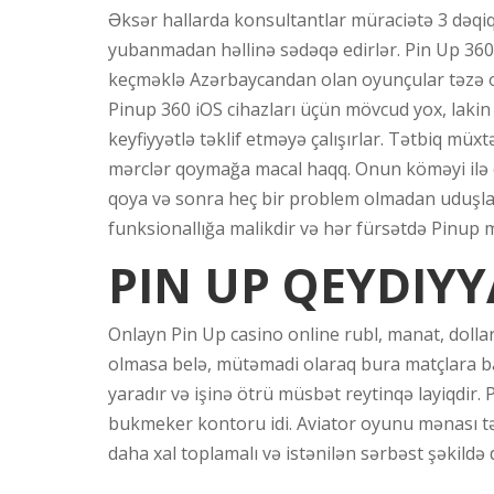
Əksər hallarda konsultantlar müraciətə 3 dəqi
yubanmadan həllinə sədəqə edirlər. Pin Up 360
keçməklə Azərbaycandan olan oyunçular təzə o
Pinup 360 iOS cihazları üçün mövcud yox, lakin 
keyfiyyətlə təklif etməyə çalışırlar. Tətbiq mü
mərclər qoymağa macal haqq. Onun köməyi ilə 
qoya və sonra heç bir problem olmadan uduşları
funksionallığa malikdir və hər fürsətdə Pinup 
PIN UP QEYDIYY
Onlayn Pin Up casino online rubl, manat, dolla
olmasa belə, mütəmadi olaraq bura matçlara b
yaradır və işinə ötrü müsbət reytinqə layiqdir
bukmeker kontoru idi. Aviator oyunu mənası t
daha xal toplamalı və istənilən sərbəst şəkildə 